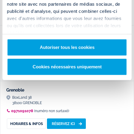
notre site avec nos partenaires de médias sociaux, de
publicité et d'analyse, qui peuvent combiner celles-ci
HORAIRES & INFOS
RÉSERVEZ ICI
avec d'autres informations que vous leur avez fournies
ou qu'ils ont collectées lors de votre utilisation de leurs
services.
Gisors
CLASS TRUCKS
Autoriser tous les cookies
27140 GISORS
0971091078
appel non surtaxé
Cookies nécessaires uniquement
HORAIRES & INFOS
RÉSERVEZ ICI
Grenoble
BoxLand 38
38100 GRENOBLE
0971091078
(numéro non surtaxé)
HORAIRES & INFOS
RÉSERVEZ ICI