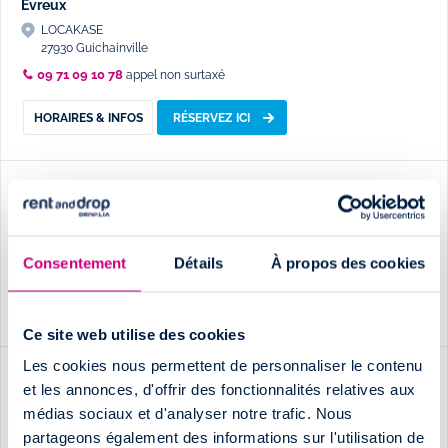
Evreux
LOCAKASE
27930 Guichainville
09 71 09 10 78
appel non surtaxé
HORAIRES & INFOS
RÉSERVEZ ICI
Fréjus
A CHACUN SON BOX
83520 Roquebrune-sur-Argens
09 71 09 10 78
Consentement
(numéro non surtaxé)
Détails
À propos des cookies
HORAIRES & INFOS
RÉSERVEZ ICI
Ce site web utilise des cookies
Les cookies nous permettent de personnaliser le contenu
Gardanne (aller simple uniquement)
et les annonces, d'offrir des fonctionnalités relatives aux
OLYMPIC LOCATION - Gardanne
médias sociaux et d'analyser notre trafic. Nous
13320 Bouc-Bel-Air
partageons également des informations sur l'utilisation de
0971091078
(numéro non surtaxé)