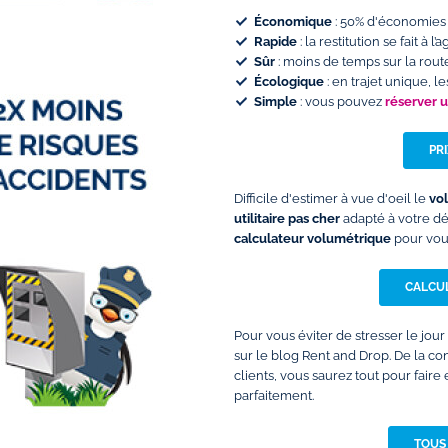
Économique
: 50% d'économies 
Rapide
: la restitution se fait à
Sûr
: moins de temps sur la rout
Écologique
: en trajet unique, 
Simple
: vous pouvez
réserver 
PR
Difficile d'estimer à vue d'oeil le
vo
utilitaire pas cher
adapté à votre d
calculateur volumétrique
pour vous
CALCUL
Pour vous éviter de stresser le jour
sur le blog Rent and Drop. De la c
clients, vous saurez tout pour faire
parfaitement.
TOUS