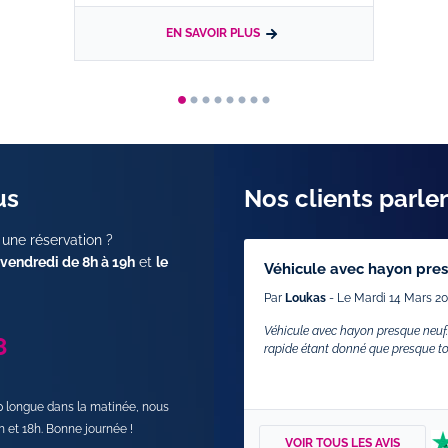
EN SAVOIR PLUS
us
Nos clients parle
 une réservation ?
 vendredi de 8h à 19h
et
le
Véhicule avec hayon pre
Par
Loukas
- Le Mardi 14 Mars 20
Véhicule avec hayon presque neuf. 
8
rapide étant donné que presque tout
op longue dans la matinée, nous
h et 18h. Bonne journée !
VOIR TOUS LES AVIS