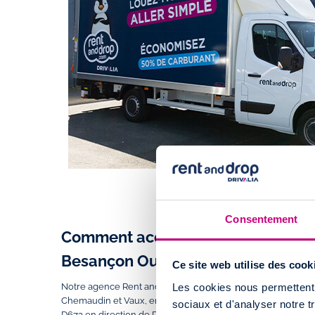
Consentement
Comment accéder à l'agence de loca
Besançon Ouest ?
Ce site web utilise des cook
Les cookies nous permettent d
Notre agence Rent and Drop est située au 1 rue Auguste P
Chemaudin et Vaux, en périphérie de Besançon. Pour rejoi
sociaux et d'analyser notre t
D673 en direction de Dole avant de tourner à droite sur la 