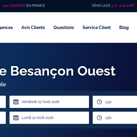
100 AGENCES
EN FRANCE
VÉHICULES
3, 6, 12 & 20M³
gences
Avis Clients
Questions
Service Client
Blog
ire Besançon Ouest
ple
09h
08h