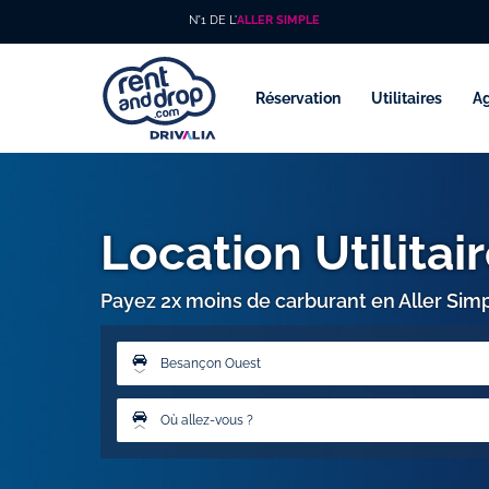
N°1 DE L'
ALLER SIMPLE
Réservation
Utilitaires
A
Location Utilita
Payez 2x moins de carburant en Aller Sim
Besançon Ouest
Où allez-vous ?