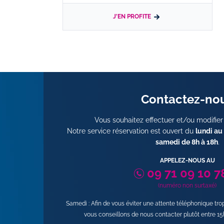
J'EN PROFITE
Contactez-no
Vous souhaitez effectuer et/ou modifier
Notre service réservation est ouvert du
lundi au
samedi de 8h à 18h
.
APPELEZ-NOUS AU
09 71 09 10 7
(numéro non surtaxé)
Samedi : Afin de vous éviter une attente téléphonique tr
vous conseillons de nous contacter plutôt entre 15