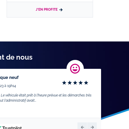
J'EN PROFITE
nt de nous
sque neuf
23 à 19h14
Le véhicule était prêt à l'heure prévue et les démarches très
 l'administratif avait...