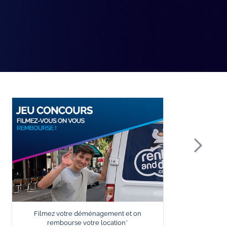
Filmez votre déménagement et on
L
rembourse votre location*