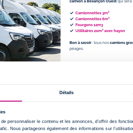
camion à Besançon Ouest
qui sera
Camionnettes 3m³
Camionnettes 6m³
Fourgons 12m3
Utilitaires 20m³ avec hayon
Bon à savoir
: tous nos
camions gro
péages.
Détails
tion utilitaire à
ies
e personnaliser le contenu et les annonces, d'offrir des fonctio
erret dans la commune de
ndre cette agence, empruntez la
rafic. Nous partageons également des informations sur l'utilisati
D67 vers l’A36 et Chaumont. Prenez