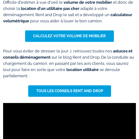
Difficile d'estimer à vue d'oeil le
volume de votre mobilier
et donc de
choisir la
location d'un utilitaire pas cher
adapté à votre
déménagement. Rent and Drop le sait et a développé un
calculateur
volumétrique
pour vous aider à louer le bon camion.
CALCULEZ VOTRE VOLUME DE MOBILIER
Pour vous éviter de stresser le jour J, retrouvez toutes nos
astuces et
conseils déménagement
sur le blog Rent and Drop. De la conduite au
chargement du camion, en passant par les avis clients, vous saurez
tout pour faire en sorte que votre
location utilitaire
se déroule
parfaitement.
TOUS LES CONSEILS RENT AND DROP