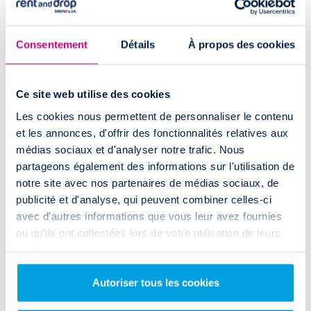
utilitaire à Carcassonne ?
Rent and Drop
s’appuie sur un réseau de plus de
100 agences
de
location de
véhicules utilitaires
, couvrant l'intégralité du territoire
Consentement
Détails
À propos des cookies
français.
Retrouvez votre agence de
location en aller simple
Rent and Drop
à:
Ce site web utilise des cookies
Paris
Nice
Rennes
Les cookies nous permettent de personnaliser le contenu
Lyon
Montpellier
Aix-en-Provence
et les annonces, d'offrir des fonctionnalités relatives aux
Marseille
Toulouse
Orléans
médias sociaux et d'analyser notre trafic. Nous
Bordeaux
Strasbourg
Toulon
partageons également des informations sur l'utilisation de
Lille
Grenoble
Nantes
notre site avec nos partenaires de médias sociaux, de
Fréjus
publicité et d'analyse, qui peuvent combiner celles-ci
Brest
avec d'autres informations que vous leur avez fournies
Nancy
ou qu'ils ont collectées lors de votre utilisation de leurs
Lens
services.
Amiens
Il y a toujours une agence
Rent and Drop
près de vos lieux de départ
Autoriser tous les cookies
et de retour, pour réduire au maximum votre trajet et faciliter votre
location.