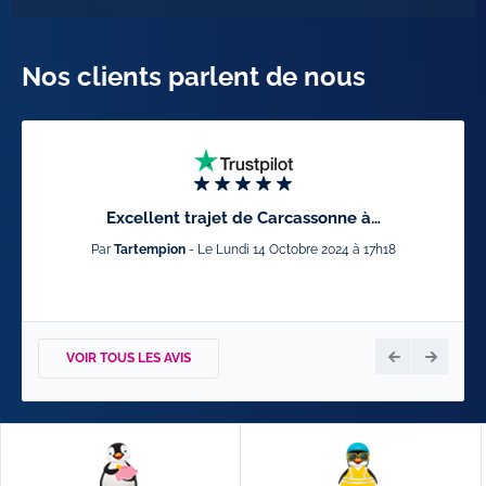
Nos clients parlent de nous
Excellent trajet de Carcassonne à…
E
Par
Tartempion
- Le Lundi 14 Octobre 2024 à 17h18
P
VOIR TOUS LES AVIS