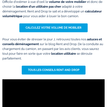
Difficile d'estimer à vue d'oeil le
volume de votre mobilier
et donc de
choisir la
location d'un utilitaire pas cher
adapté à votre
déménagement. Rent and Drop le sait et a développé un
calculateur
volumétrique
pour vous aider à louer le bon camion.
CALCULEZ VOTRE VOLUME DE MOBILIER
Pour vous éviter de stresser le jour J, retrouvez toutes nos
astuces et
conseils déménagement
sur le blog Rent and Drop. De la conduite au
chargement du camion, en passant par les avis clients, vous saurez
tout pour faire en sorte que votre
location utilitaire
se déroule
parfaitement.
TOUS LES CONSEILS RENT AND DROP