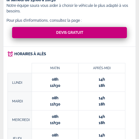
le samedi de 15h00 à 16h30
.
Notre équipe saura vous aider à choisir le véhicule le plus adapté à vos
besoins.
Pour plus d'informations, consultez la page :
DEVIS GRATUIT
HORAIRES À ALÈS
MATIN
APRÈS-MIDI
08h
14h
LUNDI
11h30
18h
08h
14h
MARDI
11h30
18h
08h
14h
MERCREDI
11h30
18h
08h
14h
JEUDI