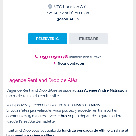
VEO Location Alès
121 Rue André Malraux
30100 ALES
RÉSERVER ICI
ITINÉRAIRE
0971091078
(numéro non surtaxé)
Nous contacter
L'agence Rent and Drop de Alès
L'agence Rent and Drop d'Alès se situe au
121 Avenue André Malraux
, à
moins de 10 min du centre-ville.
Vous pouvez y accéder en voiture via la
D60
ou la
N106
.
Si vous n'êtes pas véhiculé, vous pouvez y accéder en transport en
commun en 15 minutes, avec le
bus 115
au départ de la gare routière
jusqu'à l'arrêt Ste Bernadette.
Rent and Drop vous accueille du
lundi au vendredi de 08h30 à 17h30 et