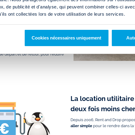
nd Drop
à:
, de publicité et d'analyse, qui peuvent combiner celles-ci avec
ils ont collectées lors de votre utilisation de leurs services.
Fréjus
e
Brest
Nancy
Lens
Cookies nécessaires uniquement
Auto
Amiens
de départ et de retour, pour réduire
La location utilitair
deux fois moins cher
Depuis 2006, Rent and Drop propose
aller simple
pour le rendre dans la 