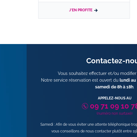
J'EN PROFITE
Contactez-no
Vous souhaitez effectuer et/ou modifier
Notre service réservation est ouvert du
lundi au
samedi de 8h à 18h
.
APPELEZ-NOUS AU
09 71 09 10 7
(numéro non surtaxé)
Samedi : Afin de vous éviter une attente téléphonique tr
vous conseillons de nous contacter plutôt entre 15