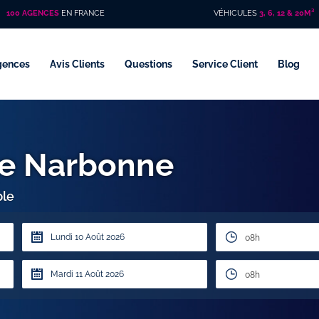
100 AGENCES
EN FRANCE
VÉHICULES
3, 6, 12 & 20M³
gences
Avis Clients
Questions
Service Client
Blog
ire Narbonne
ple
08h
08h