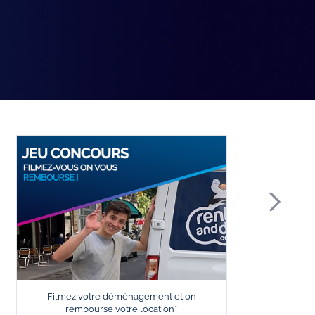
Filmez votre déménagement et on
P
rembourse votre location*