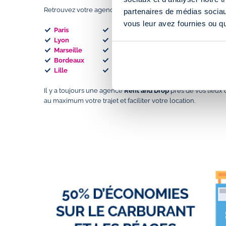
Retrouvez votre agence de
location en aller simple
Rent a
partenaires de médias sociaux
vous leur avez fournies ou qu'
Paris
Nice
Rennes
Lyon
Montpellier
Aix-en-Provenc
Marseille
Toulouse
Orléans
Bordeaux
Strasbourg
Toulon
Lille
Grenoble
Nantes
Il y a toujours une agence
Rent and Drop
près de vos lieux 
au maximum votre trajet et faciliter votre location.