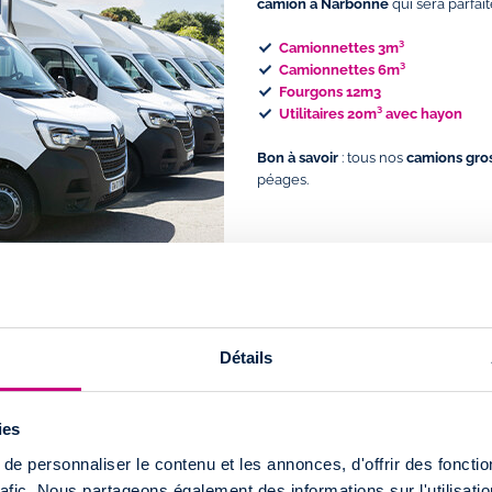
camion à Narbonne
qui sera parfa
Camionnettes 3m³
Camionnettes 6m³
Fourgons 12m3
Utilitaires 20m³ avec hayon
Bon à savoir
: tous nos
camions gro
péages.
Détails
tion utilitaire à
ies
es
de location de
véhicules
e personnaliser le contenu et les annonces, d'offrir des fonctio
rafic. Nous partageons également des informations sur l'utilisati