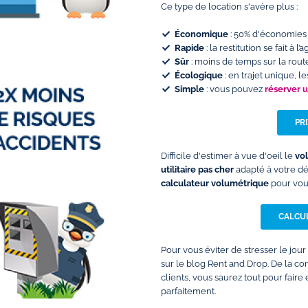
Ce type de location s'avère plus :
Économique
: 50% d'économies 
Rapide
: la restitution se fait à
Sûr
: moins de temps sur la rout
Écologique
: en trajet unique, 
Simple
: vous pouvez
réserver 
PR
Difficile d'estimer à vue d'oeil le
vo
utilitaire pas cher
adapté à votre d
calculateur volumétrique
pour vous
CALCUL
Pour vous éviter de stresser le jour
sur le blog Rent and Drop. De la c
clients, vous saurez tout pour faire
parfaitement.