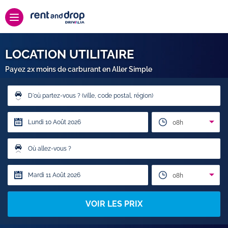
LOCATION UTILITAIRE
Payez 2x moins de carburant en Aller Simple
D'où partez-vous ? (ville, code postal, région)
08h
Où allez-vous ?
08h
VOIR LES PRIX