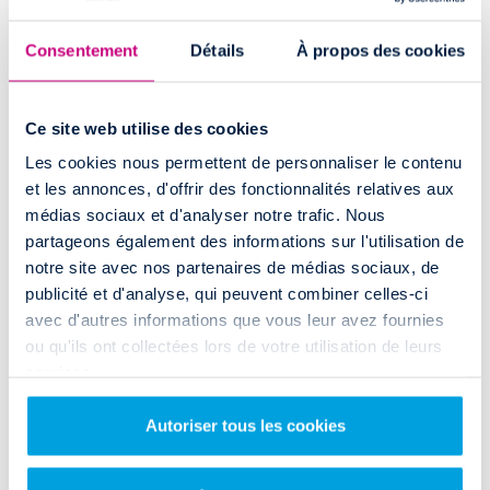
Rent and Drop
s’appuie sur un réseau d'
agences réparties sur toute la
Consentement
Détails
À propos des cookies
France
pour la location de
camions utilitaires
. Vous pouvez
notamment opter pour une
location utilitaire en aller simple
au départ
de :
Ce site web utilise des cookies
Paris
Nice
Rennes
Les cookies nous permettent de personnaliser le contenu
Lyon
Cannes
Aix-en-Provence
et les annonces, d'offrir des fonctionnalités relatives aux
Marseille
Toulouse
Orléans
Bordeaux
Strasbourg
Toulon
médias sociaux et d'analyser notre trafic. Nous
Lille
Grenoble
Nantes
partageons également des informations sur l'utilisation de
Avignon
Bayonne
Montpellier
notre site avec nos partenaires de médias sociaux, de
Rouen
Perpignan
Poitiers
publicité et d'analyse, qui peuvent combiner celles-ci
avec d'autres informations que vous leur avez fournies
Fréjus
Brest
ou qu'ils ont collectées lors de votre utilisation de leurs
Nancy
services.
Lens
Reims
Autoriser tous les cookies
Nîmes
Vannes