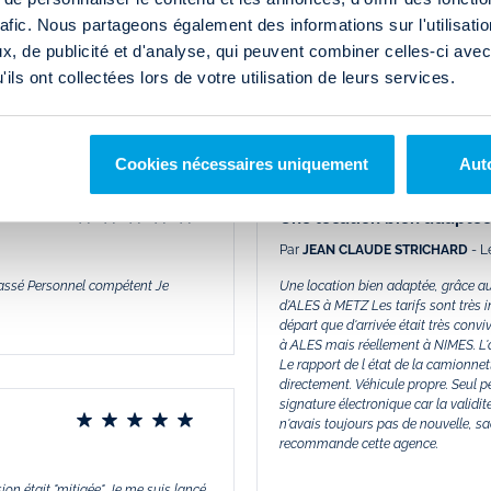
rafic. Nous partageons également des informations sur l'utilisati
39
Par
Sylvie
- Le Mercredi 29 Novem
, de publicité et d'analyse, qui peuvent combiner celles-ci avec
ement après un tour du véhicule,
Réservation sur internet sans difficu
ils ont collectées lors de votre utilisation de leurs services.
 et au retour super sympathique.
d'arrivée. Camion propre et conforta
yeux fermés.
de la ville d'arrivée.
Cookies nécessaires uniquement
Auto
Une location bien adapté
Par
JEAN CLAUDE STRICHARD
- L
 passé Personnel compétent Je
Une location bien adaptée, grâce au f
d'ALES à METZ Les tarifs sont très i
départ que d'arrivée était très conviv
à ALES mais réellement à NIMES. L'
Le rapport de l état de la camionnett
directement. Véhicule propre. Seul pe
signature électronique car la validit
n'avais toujours pas de nouvelle, sa
recommande cette agence.
on était "mitigée". Je me suis lancé