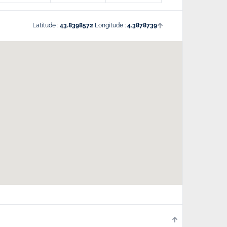
Latitude :
43.8398572
Longitude :
4.3878739