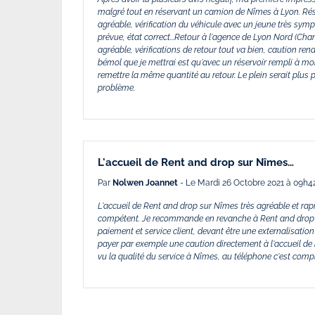
malgré tout en réservant un camion de Nîmes à Lyon. Rés
agréable, vérification du véhicule avec un jeune très sym
prévue, état correct...Retour à l'agence de Lyon Nord (Ch
agréable, vérifications de retour tout va bien, caution rend
bémol que je mettrai est qu'avec un réservoir rempli à moit
remettre la même quantité au retour. Le plein serait plu
problème.
L'accueil de Rent and drop sur Nîmes…
Par
Nolwen Joannet
- Le Mardi 26 Octobre 2021 à 09h4
L'accueil de Rent and drop sur Nîmes très agréable et ra
compétent. Je recommande en revanche à Rent and drop d
paiement et service client, devant être une externalisation
payer par exemple une caution directement à l'accueil d
vu la qualité du service à Nîmes, au téléphone c'est compl