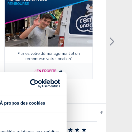
Filmez votre déménagement et on
La 
rembourse votre location*
J'EN PROFITE
À propos des cookies
r internet…
nnalités relatives aux médias