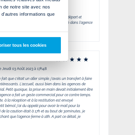
on de notre site avec nos
bre 2023 à 07h03
 d'autres informations que
ltés, très bon accueil dans les agences de départ et
ble, le plus est de pouvoir laisser le camion dans l'agence
riser tous les cookies
e
e Jeudi 03 Août 2023 à 17h48
ait que c'était un aller simple. j'avais un transfert à faire
ntéressants. L'accueil, aussi bien dans les agences de
ial. Petit quoique, la prise en main devait initialement être
agence a fait un geste commercial pour ce contre temps.
e, à la réception et à la restitution est envoyé
tit bémol: j'ai du appelé pour avoir le mail pour la
é de la caution était à 17h et au bout de 30minutes, je
chant que l'agence ferme à 18h. A part ce détail, je