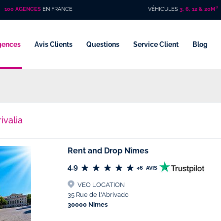
100 AGENCES
EN FRANCE
VÉHICULES
3, 6, 12 & 20M³
gences
Avis Clients
Questions
Service Client
Blog
ivalia
Rent and Drop Nîmes
4.9
46
AVIS
VEO LOCATION
35 Rue de l'Abrivado
30000 Nimes