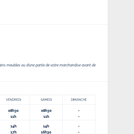
ains meubles ou d’une partie de votre marchandise avant de
VENDREDI
SAMEDI
DIMANCHE
08h30
08h30
-
11h
11h
-
14h
14h
-
17h
16h30
-