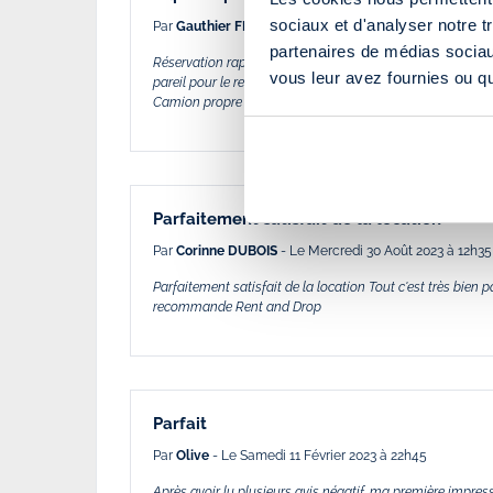
sociaux et d'analyser notre t
Par
Gauthier FLEURY
- Le Samedi 15 Février 2025 à 23h
partenaires de médias sociaux
Réservation rapide par internet, véhicule récupérer rapid
vous leur avez fournies ou qu'
pareil pour le retour. Les employés des agences au départ
Camion propre et super fonctionnel. Je recommande les 
Parfaitement satisfait de la location
Par
Corinne DUBOIS
- Le Mercredi 30 Août 2023 à 12h35
Parfaitement satisfait de la location Tout c'est très bien
recommande Rent and Drop
Parfait
Par
Olive
- Le Samedi 11 Février 2023 à 22h45
Après avoir lu plusieurs avis négatif, ma première impressi