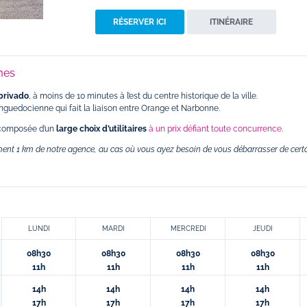
RÉSERVER ICI
ITINÉRAIRE
mes
Abrivado
, à moins de 10 minutes à l’est du centre historique de la ville.
Languedocienne qui fait la liaison entre Orange et Narbonne.
 composée d’un
large choix d’utilitaires
à un prix défiant toute concurrence
.
ment 1 km de notre agence, au cas où vous ayez besoin de vous débarrasser de cert
LUNDI
MARDI
MERCREDI
JEUDI
08h30
08h30
08h30
08h30
11h
11h
11h
11h
14h
14h
14h
14h
17h
17h
17h
17h