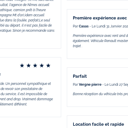
ultat, l'agence de Nîmes accueil
pathique, camion prêt à l'heure
ampagne Mt d'or),idem accueil
Première expérience avec
ue dans la foulée, parfait.Le seul
ié au départ, il n'est pas facile de
Par
Casas
- Le Lundi 31 Janvier 20
s pratique. Sinon je recommande sans
Première expérience avec rent and d
également. Véhicule Renault master
trajet .
2
Parfait
pide. Un personnel sympathique et
Par
Vergne pierre
- Le Lundi 27 S
e revoir son prestataire de
 du service, il est impossible de
Bonne réception du véhicule très pr
e rent and drop. Vraiment dommage
ètement différent.
Location facile et rapide