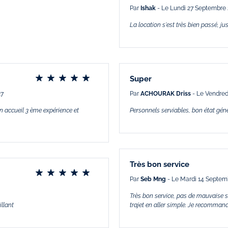
Par
Ishak
- Le Lundi 27 Septembre 
La location s'est très bien passé, ju
Super
27
Par
ACHOURAK Driss
- Le Vendred
n accueil 3 ème expérience et
Personnels serviables, bon état gén
Très bon service
Par
Seb Mng
- Le Mardi 14 Septem
Très bon service, pas de mauvaise su
illant
trajet en aller simple. Je recommand