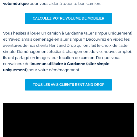
volumétrique
pour vous aider à louer le bon camion.
CALCULEZ VOTRE VOLUME DE MOBILIER
Vous hésitez à louer un camion à Gardanne (aller simple uniquement)
et n'avez jamais déménagé en aller simple ? Découvrez en vidéo les
aventures de nos clients Rent and Drop qui ont fait le choix de l'aller
simple. Déménagement étudiant, changement de vie, nouvel emploi,
ils ont partagé en images leur location de camion. De quoi vous
convaincre de
louer un utilitaire à Gardanne (aller simple
uniquement)
pour votre déménagement.
TOUS LES AVIS CLIENTS RENT AND DROP