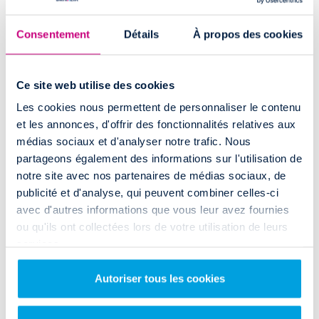
Comment accéder à l'agence de location
Consentement
Détails
À propos des cookies
utilitaire à Gardanne (aller simple
uniquement) ?
Ce site web utilise des cookies
Si vous souhaitez rejoindre l'agence Rent and Drop pour votre location
Les cookies nous permettent de personnaliser le contenu
de camion à Gardanne (aller simple uniquement), rien de plus simple.
L'agence se situe au
Relais de Provence D6
, dans les locaux d’
Olympic
et les annonces, d'offrir des fonctionnalités relatives aux
Location
sur la commune de Bouc-Bel-Air.
médias sociaux et d'analyser notre trafic. Nous
partageons également des informations sur l'utilisation de
A mi-chemin entre Aix-en-Provence
(via la D6)
et Marseille
(via l'A7)
,
notre site avec nos partenaires de médias sociaux, de
vous pouvez accéder à l'agence depuis le centre-ville de Gardanne
publicité et d'analyse, qui peuvent combiner celles-ci
(aller simple uniquement) en moins de 5 minutes via la D6.
avec d'autres informations que vous leur avez fournies
ou qu'ils ont collectées lors de votre utilisation de leurs
ACCÈS & HORAIRES
services.
Autoriser tous les cookies