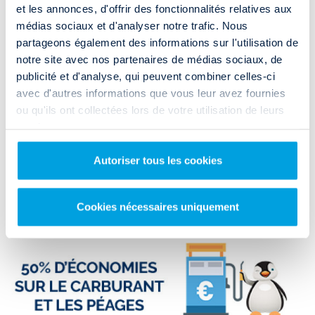
utilitaire à Le Mans ?
et les annonces, d'offrir des fonctionnalités relatives aux
médias sociaux et d'analyser notre trafic. Nous
Vous habitez dans la Sarthe et souhaitez
louer un camion à Le Mans
?
partageons également des informations sur l'utilisation de
Rendez-vous dans l'agence Rent and Drop qui se situe au
59 Avenue
Pierre Piffault
à 15 minutes seulement du centre-ville.
notre site avec nos partenaires de médias sociaux, de
publicité et d'analyse, qui peuvent combiner celles-ci
Très facile d'accès, vous pouvez vous y rendre via la
D147S
. Si vous
avec d'autres informations que vous leur avez fournies
n'êtes pas véhiculé, vous pouvez y accéder via les transports en
ou qu'ils ont collectées lors de votre utilisation de leurs
commun en empruntant la
ligne de bus 13 (Arrêt St-Julien)
.
services.
ACCÈS & HORAIRES
Autoriser tous les cookies
Cookies nécessaires uniquement