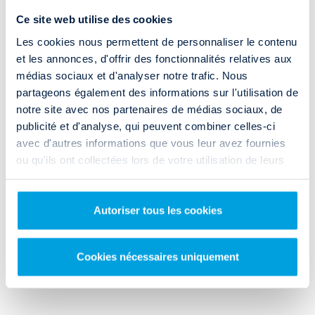
Comment accéder à l'agence de location
Ce site web utilise des cookies
utilitaire à Toulouse Fenouillet -
Les cookies nous permettent de personnaliser le contenu
et les annonces, d'offrir des fonctionnalités relatives aux
Aucamville ?
médias sociaux et d'analyser notre trafic. Nous
Notre agence Rent and Drop de
location utilitaire à Toulouse
partageons également des informations sur l'utilisation de
Fenouillet
se situe au 121 route de Paris, à environ 10 km du centre de
notre site avec nos partenaires de médias sociaux, de
la Ville Rose. Elle est facilement accessible via la D820 ou par
publicité et d'analyse, qui peuvent combiner celles-ci
l'autoroute A62.
avec d'autres informations que vous leur avez fournies
ou qu'ils ont collectées lors de votre utilisation de leurs
Bon à savoir
: une seconde agence de
location utilitaire à Toulouse
est
à votre disposition à
Maubec
. Elle est positionnée à l'est de la Ville
services.
Rose, à seulement 10 minutes en voiture du centre-ville toulousain.
Autoriser tous les cookies
ACCÈS & HORAIRES
Cookies nécessaires uniquement