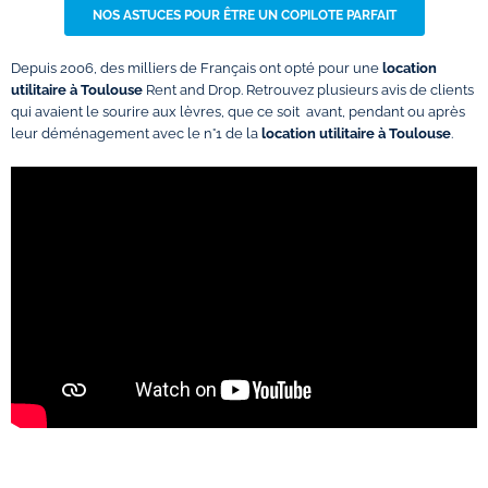
NOS ASTUCES POUR ÊTRE UN COPILOTE PARFAIT
Depuis 2006, des milliers de Français ont opté pour une
location
utilitaire à Toulouse
Rent and Drop. Retrouvez plusieurs avis de clients
qui avaient le sourire aux lèvres, que ce soit avant, pendant ou après
leur déménagement avec le n°1 de la
location utilitaire à Toulouse
.