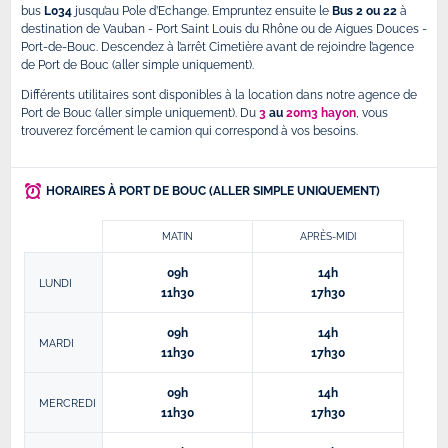
bus
L034
jusqu’au Pole d’Echange. Empruntez ensuite le
Bus 2 ou 22
à
destination de Vauban - Port Saint Louis du Rhône ou de Aigues Douces -
Port-de-Bouc. Descendez à l’arrêt Cimetière avant de rejoindre l’agence
de Port de Bouc (aller simple uniquement).
Différents utilitaires sont disponibles à la location dans notre agence de
Port de Bouc (aller simple uniquement). Du
3
au
20m3 hayon
, vous
trouverez forcément le camion qui correspond à vos besoins.
HORAIRES À PORT DE BOUC (ALLER SIMPLE UNIQUEMENT)
MATIN
APRÈS-MIDI
09h
14h
LUNDI
11h30
17h30
09h
14h
MARDI
11h30
17h30
09h
14h
MERCREDI
11h30
17h30