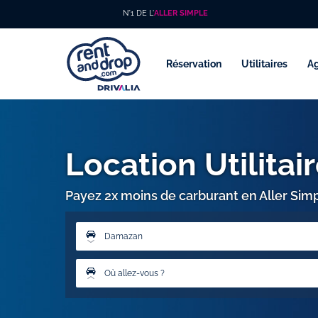
N°1 DE L'
ALLER SIMPLE
Réservation
Utilitaires
A
Location Utilita
Payez 2x moins de carburant en Aller Sim
Damazan
Où allez-vous ?