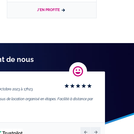
J'EN PROFITE
nt de nous
Disponible et p
Octobre 2023 à 17h23
Par
Didier
- Le Lundi
essus de location organisé en étapes. Facilité à distance par
Toujours une bonne ex
précédente qui restitu