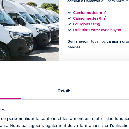
camion à Damazan
qui sera parfai
Camionnettes 3m³
Camionnettes 6m³
Fourgons 12m3
Utilitaires 20m³ avec hayon
Bon à savoir
: tous nos
camions gro
péages.
Détails
tion utilitaire à
ies
zan
se trouve le long de l’autoroute
e personnaliser le contenu et les annonces, d'offrir des fonctio
rafic. Nous partageons également des informations sur l'utilisati