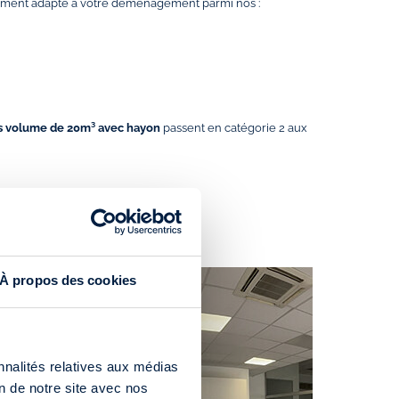
tement adapté à votre déménagement parmi nos :
s volume de 20m³ avec hayon
passent en catégorie 2 aux
À propos des cookies
nnalités relatives aux médias
on de notre site avec nos