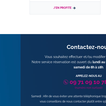
J'EN PROFITE
Contactez-no
Vous souhaitez effectuer et/ou modifier
Notre service réservation est ouvert du
lundi au
samedi de 8h à 18h
.
APPELEZ-NOUS AU
09 71 09 10 7
(numéro non surtaxé)
Samedi : Afin de vous éviter une attente téléphonique tr
vous conseillons de nous contacter plutôt entre 15