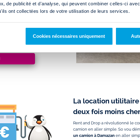
, de publicité et d'analyse, qui peuvent combiner celles-ci avec
ation de camion à Damazan
.
ils ont collectées lors de votre utilisation de leurs services.
pruntez la
sortie n°6
sur l'A62
Cookies nécessaires uniquement
Auto
cès à l'agence pour votre location
N
La location utilitair
deux fois moins cher
Rent and Drop a révolutionné le conc
camion en aller simple. So vou dém
un camion à Damazan
en aller sim