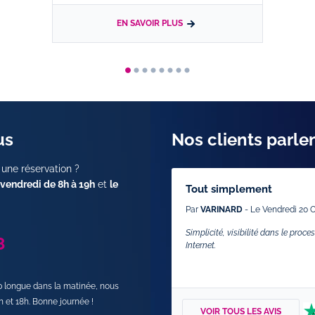
EN SAVOIR PLUS
us
Nos clients parle
 une réservation ?
 vendredi de 8h à 19h
et
le
Tout simplement
Par
VARINARD
- Le Vendredi 20 
Simplicité, visibilité dans le proc
8
Internet.
op longue dans la matinée, nous
h et 18h. Bonne journée !
VOIR TOUS LES AVIS