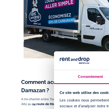
Consentement
Comment accéder à l'agence de loca
Damazan ?
Ce site web utilise des cook
A mi-chemin entre Toulouseet
Bordeaux
, l’agence de
Dama
Les cookies nous permettent d
A62 au
24 route de Mahourat 47160 Damazan
.
sociaux et d'analyser notre t