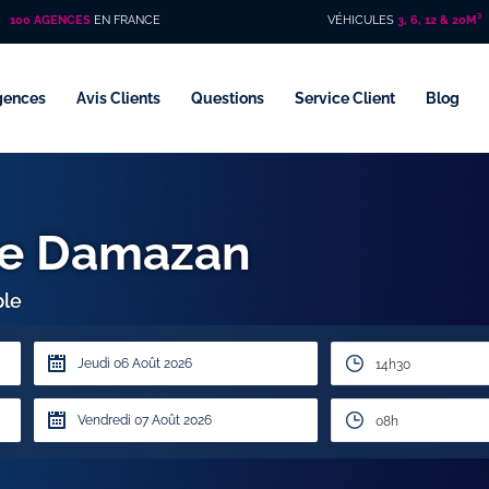
100 AGENCES
EN FRANCE
VÉHICULES
3, 6, 12 & 20M³
gences
Avis Clients
Questions
Service Client
Blog
ire Damazan
ple
14h30
08h