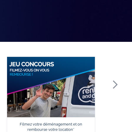
Filmez votre déménagement et on
L
rembourse votre location*