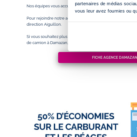
partenaires de médias sociaux
Nos équipes vous accueille toute la semaine pour votre
loc
vous leur avez fournies ou qu'
Pour rejoindre notre agence Rent and Drop à Damazan, em
direction Aiguillon.
Si vous souhaitez plus d'information sur les horaires ou l'ac
de camion à Damazan, rendez-vous sur notre fiche agence.
FICHE AGENCE DAMAZA