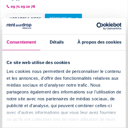
09 71 09 10 78
HORAIRES & INFOS
RÉSERVEZ ICI
Rennes Nord
Consentement
Détails
À propos des cookies
OPTIMO STOCKAGE
35250 Mouazé
0971091078
appel non surtaxé
Ce site web utilise des cookies
Les cookies nous permettent de personnaliser le contenu
HORAIRES & INFOS
RÉSERVEZ ICI
et les annonces, d'offrir des fonctionnalités relatives aux
médias sociaux et d'analyser notre trafic. Nous
partageons également des informations sur l'utilisation de
Rennes Ouest
notre site avec nos partenaires de médias sociaux, de
LOXITY
publicité et d'analyse, qui peuvent combiner celles-ci
35000 RENNES
avec d'autres informations que vous leur avez fournies
09 71 09 10 78
(appel non surtaxé)
ou qu'ils ont collectées lors de votre utilisation de leurs
HORAIRES & INFOS
RÉSERVEZ ICI
services.