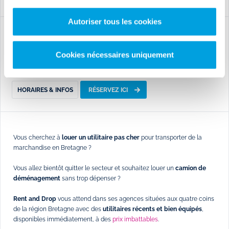
Autoriser tous les cookies
Vannes
Loxity
Cookies nécessaires uniquement
56450 Theix
09 71 09 10 78
(numéro non surtaxé)
HORAIRES & INFOS
RÉSERVEZ ICI
Vous cherchez à
louer un utilitaire pas cher
pour transporter de la
marchandise en Bretagne ?
Vous allez bientôt quitter le secteur et souhaitez louer un
camion de
déménagement
sans trop dépenser ?
Rent and Drop
vous attend dans ses agences situées aux quatre coins
de la région Bretagne avec des
utilitaires récents et bien équipés
,
disponibles immédiatement, à des
prix imbattables
.