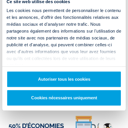
utilitaire à Pau ?
Ce site web utilise des cookies
Les cookies nous permettent de personnaliser le contenu
Vous avez louer un camion à Pau et souhaitez savoir comment
et les annonces, d'offrir des fonctionnalités relatives aux
accéder à l'agence Rent and Drop ?
Notre agence se situe au
1 Avenue du Perlic
à 15 minutes seulement
médias sociaux et d'analyser notre trafic. Nous
du centre-ville.
partageons également des informations sur l'utilisation de
Vous profiterez de prix de location défiant toute concurrence.
notre site avec nos partenaires de médias sociaux, de
publicité et d'analyse, qui peuvent combiner celles-ci
Très facile d'accès, vous pouvez vous y rendre grâce à l'autoroute
A64
.
avec d'autres informations que vous leur avez fournies
Si vous n'êtes pas véhiculé, vous pouvez y accéder via les transports
en commun en empruntant la
ligne de trawmay T3 (Arrêt CC de Mail
ou qu'ils ont collectées lors de votre utilisation de leurs
2)
.
services.
ACCÈS & HORAIRES
Autoriser tous les cookies
Cookies nécessaires uniquement