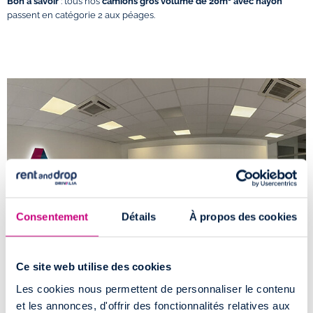
Bon à savoir
: tous nos
camions gros volume de 20m³ avec hayon
passent en catégorie 2 aux péages.
Consentement
Détails
À propos des cookies
Ce site web utilise des cookies
Les cookies nous permettent de personnaliser le contenu
Comment accéder à l'agence de location
et les annonces, d'offrir des fonctionnalités relatives aux