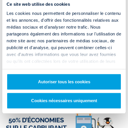
utilitaire à Saint-Étienne ?
Ce site web utilise des cookies
Vous êtes à Saint-Étienne et vous avez besoin de louer un véhicule
Les cookies nous permettent de personnaliser le contenu
utilitaire.
et les annonces, d'offrir des fonctionnalités relatives aux
Rendez-vous dans l'agence Rent and Drop qui se situe au
17-19 Rue
médias sociaux et d'analyser notre trafic. Nous
Gustave Delory
à moins de 15 minutes du centre-ville.
partageons également des informations sur l'utilisation de
notre site avec nos partenaires de médias sociaux, de
Vous profiterez de prix de location défiant toute concurrence.
publicité et d'analyse, qui peuvent combiner celles-ci
Très facile d'accès, vous pouvez vous y rendre grâce à l'autoroute
A72
avec d'autres informations que vous leur avez fournies
ou la D3
.
ou qu'ils ont collectées lors de votre utilisation de leurs
services.
ACCÈS & HORAIRES
Autoriser tous les cookies
Cookies nécessaires uniquement