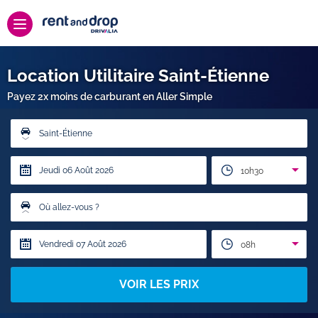
Location Utilitaire Saint-Étienne
Payez 2x moins de carburant en Aller Simple
Saint-Étienne
10h30
Où allez-vous ?
08h
VOIR LES PRIX