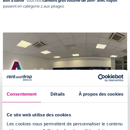
Bon à savoir
: tous nos
camions gros volume de 20m³ avec hayon
passent en catégorie 2 aux péages.
Consentement
Détails
À propos des cookies
Ce site web utilise des cookies
Comment accéder à l'agence de location
Les cookies nous permettent de personnaliser le contenu