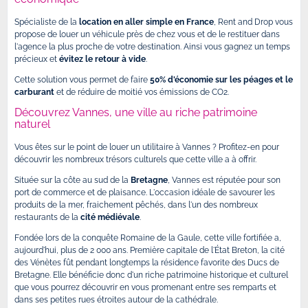
Spécialiste de la
location en aller simple
en France
, Rent and Drop vous
propose de louer un véhicule près de chez vous et de le restituer dans
l'agence la plus proche de votre destination. Ainsi vous gagnez un temps
précieux et
évitez le retour à vide
.
Cette solution vous permet de faire
50% d'économie sur les péages et le
carburant
et de réduire de moitié vos émissions de CO2.
Découvrez Vannes, une ville au riche patrimoine
naturel
Vous êtes sur le point de louer un utilitaire à Vannes ? Profitez-en pour
découvrir les nombreux trésors culturels que cette ville a à offrir.
Située sur la côte au sud de la
Bretagne
, Vannes est réputée pour son
port de commerce et de plaisance. L'occasion idéale de savourer les
produits de la mer, fraichement pêchés, dans l'un des nombreux
restaurants de la
cité médiévale
.
Fondée lors de la conquête Romaine de la Gaule, cette ville fortifiée a,
aujourd'hui, plus de 2 000 ans. Première capitale de l'État Breton, la cité
des Vénètes fût pendant longtemps la résidence favorite des Ducs de
Bretagne. Elle bénéficie donc d'un riche patrimoine historique et culturel
que vous pourrez découvrir en vous promenant entre ses remparts et
dans ses petites rues étroites autour de la cathédrale.