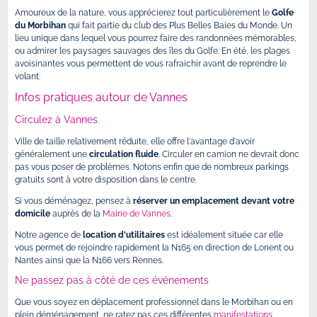
Amoureux de la nature, vous apprécierez tout particulièrement le
Golfe
du Morbihan
qui fait partie du club des Plus Belles Baies du Monde. Un
lieu unique dans lequel vous pourrez faire des randonnées mémorables,
ou admirer les paysages sauvages des îles du Golfe. En été, les plages
avoisinantes vous permettent de vous rafraichir avant de reprendre le
volant.
Infos pratiques autour de Vannes
Circulez à Vannes
Ville de taille relativement réduite, elle offre l'avantage d'avoir
généralement une
circulation fluide
. Circuler en camion ne devrait donc
pas vous poser de problèmes. Notons enfin que de nombreux parkings
gratuits sont à votre disposition dans le centre.
Si vous déménagez, pensez à
réserver un emplacement devant votre
domicile
auprès de la
Mairie de Vannes
.
Notre agence de
location d'utilitaires
est idéalement située car elle
vous permet de rejoindre rapidement la N165 en direction de Lorient ou
Nantes ainsi que la N166 vers Rennes.
Ne passez pas à côté de ces événements
Que vous soyez en déplacement professionnel dans le Morbihan ou en
plein déménagement, ne ratez pas ces différentes
manifestations