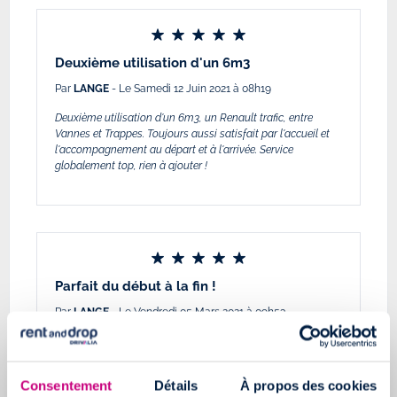
Deuxième utilisation d'un 6m3
Par
LANGE
- Le Samedi 12 Juin 2021 à 08h19
Deuxième utilisation d'un 6m3, un Renault trafic, entre
Vannes et Trappes. Toujours aussi satisfait par l'accueil et
l'accompagnement au départ et à l'arrivée. Service
globalement top, rien à ajouter !
Parfait du début à la fin !
Par
LANGE
- Le Vendredi 05 Mars 2021 à 09h53
Réservation facile, très bon accueil à l'agence de Vannes et
celle de Trappes. Véhicule parfait pour mon besoin (un petit
déménagement), les 6m3 de ce Renault Trafic quasi neuf
Consentement
Détails
À propos des cookies
étaient largement suffisant. Le véhicule est très logeable,