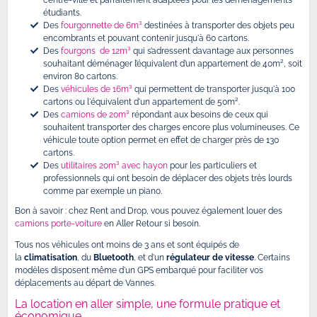
centre-ville et parfaitement adaptées pour les déménagements
étudiants.
Des
fourgonnette de 6m³
destinées à transporter des objets peu
encombrants et pouvant contenir jusqu'à 60 cartons.
Des
fourgons de 12m³
qui s’adressent davantage aux personnes
souhaitant déménager l’équivalent d’un appartement de 40m², soit
environ 80 cartons.
Des
véhicules de 16m³
qui permettent de transporter jusqu'à 100
cartons ou l'équivalent d'un appartement de 50m².
Des
camions de 20m³
répondant aux besoins de ceux qui
souhaitent transporter des charges encore plus volumineuses. Ce
véhicule toute option permet en effet de charger près de 130
cartons.
Des
utilitaires 20m³ avec hayon
pour les particuliers et
professionnels qui ont besoin de déplacer des objets très lourds
comme par exemple un piano.
Bon à savoir : chez Rent and Drop, vous pouvez également louer des
camions porte-voiture
en Aller Retour si besoin.
Tous nos véhicules ont moins de 3 ans et sont équipés de
la
climatisation
, du
Bluetooth
, et d'un
régulateur de vitesse
. Certains
modèles disposent même d'un GPS embarqué pour faciliter vos
déplacements au départ de Vannes.
La location en aller simple, une formule pratique et
économique