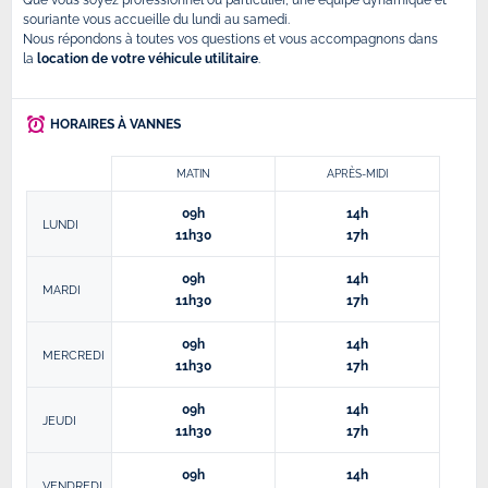
Que vous soyez professionnel ou particulier, une équipe dynamique et
souriante vous accueille du lundi au samedi.
Nous répondons à toutes vos questions et vous accompagnons dans
la
location de votre véhicule utilitaire
.
HORAIRES À VANNES
MATIN
APRÈS-MIDI
09h
14h
LUNDI
11h30
17h
09h
14h
MARDI
11h30
17h
09h
14h
MERCREDI
11h30
17h
09h
14h
JEUDI
11h30
17h
09h
14h
VENDREDI