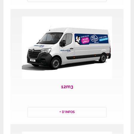
12m3
+ D'INFOS