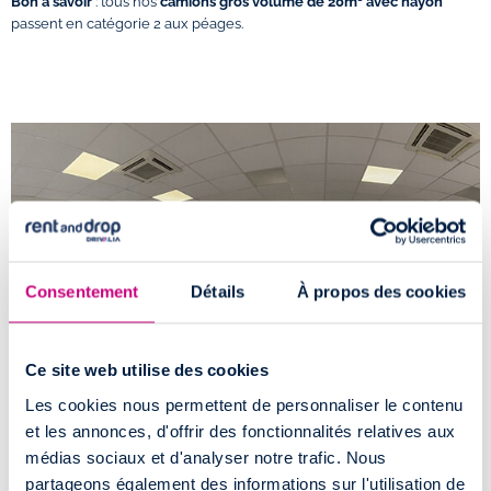
Bon à savoir
: tous nos
camions gros volume de 20m³ avec hayon
passent en catégorie 2 aux péages.
Consentement
Détails
À propos des cookies
Ce site web utilise des cookies
Les cookies nous permettent de personnaliser le contenu
et les annonces, d'offrir des fonctionnalités relatives aux
Comment accéder à l'agence de location
médias sociaux et d'analyser notre trafic. Nous
partageons également des informations sur l'utilisation de