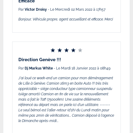
Efficace
Par
Victor Droisy
- Le Mercredi 02 Mars 2022 à 17h57
Bonjour, Véhicule propre, agent accueillant et efficace. Merci
Direction Genève !!!
Par
Dj Markus White
- Le Mardi 18 Janvier 2022 à 08h49
J'ai loué ce week-end un camion pour mon déménagement
de Lille à Genève. Camion 16m3 en boite Auto !!! très très
appréciable + siège conducteur type camionneur suspendu
(siège amorti) Camion en fin de vie sur le renouvellement
mais a fait le Taff (75000km). Une 10aine d’éléments
référencé au départ mais on parle ici d'un utilitaire. -------
Le seul bémol est l'aller-retour (d'1h) du Lundi matin pour
même pas 2min de vérifications... Camion déposé à l'agence
le Dimanche après-midi...