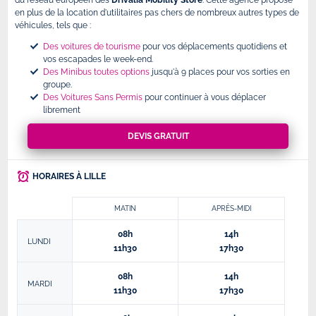
du réseau européen des
Drivalia Mobility Store
. Cette agence propose
en plus de la location d'utilitaires pas chers de nombreux autres types de
véhicules, tels que :
Des voitures de tourisme
pour vos déplacements quotidiens et
vos escapades le week-end.
Des Minibus toutes options
jusqu'à 9 places pour vos sorties en
groupe.
Des Voitures Sans Permis
pour continuer à vous déplacer
librement
DEVIS GRATUIT
HORAIRES À LILLE
MATIN
APRÈS-MIDI
08h
14h
LUNDI
11h30
17h30
08h
14h
MARDI
11h30
17h30