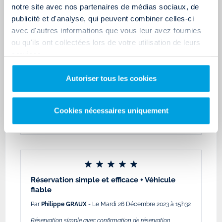
notre site avec nos partenaires de médias sociaux, de
publicité et d'analyse, qui peuvent combiner celles-ci
avec d'autres informations que vous leur avez fournies
ou qu'ils ont collectées lors de votre utilisation de leurs
services.
Bon accompagnement de la réservation…
Autoriser tous les cookies
Par
Marie
- Le Mardi 14 Mai 2024 à 14h08
Bon accompagnement de la réservation jusqu'au rendu du
véhicule. Employé sympathique et bienveillant. Véhicule
Cookies nécessaires uniquement
propre et de qualité.
Réservation simple et efficace + Véhicule
fiable
Par
Philippe GRAUX
- Le Mardi 26 Décembre 2023 à 15h32
Réservation simple avec confirmation de réservation,