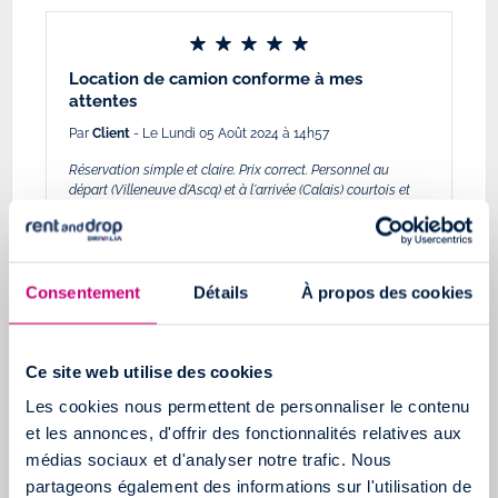
Location de camion conforme à mes
attentes
Par
Client
- Le Lundi 05 Août 2024 à 14h57
Réservation simple et claire. Prix correct. Personnel au
départ (Villeneuve d'Ascq) et à l'arrivée (Calais) courtois et
qui a pris le temps de répondre à mes questions. Camion
loué en très bon état, conforme à la description et bien
équipé (la super clim par 35°C était très appréciable).
Consentement
Détails
À propos des cookies
Ce site web utilise des cookies
Le top de la location en Aller simple
Les cookies nous permettent de personnaliser le contenu
et les annonces, d'offrir des fonctionnalités relatives aux
Par
Frederic KEIFFER
- Le Lundi 20 Mai 2024 à 16h38
médias sociaux et d'analyser notre trafic. Nous
Simple, rapide et bon rapport qualité / prix Contrôle du
partageons également des informations sur l'utilisation de
véhicule avec photos Tout est digitalisé, pas de papier, top.