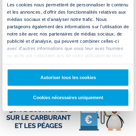
utilitaire à Angers ?
Les cookies nous permettent de personnaliser le contenu
et les annonces, d'offrir des fonctionnalités relatives aux
Besoin de louer un utilitaire au départ d'Angers ? Rendez-vous dans le
point Rent and Drop d'Angers qui se situe au
26 rue du Nid de Pie
.
médias sociaux et d'analyser notre trafic. Nous
partageons également des informations sur l'utilisation de
Vous profiterez de prix de location défiant toute concurrence. Si vous
notre site avec nos partenaires de médias sociaux, de
n'êtes pas véhiculé, vous pouvez y accéder via les transports en
publicité et d'analyse, qui peuvent combiner celles-ci
commun en empruntant la
ligne de bus 6
(arrêt CNFPT).
avec d'autres informations que vous leur avez fournies
ou qu'ils ont collectées lors de votre utilisation de leurs
ACCÈS & HORAIRES
services.
Autoriser tous les cookies
Cookies nécessaires uniquement