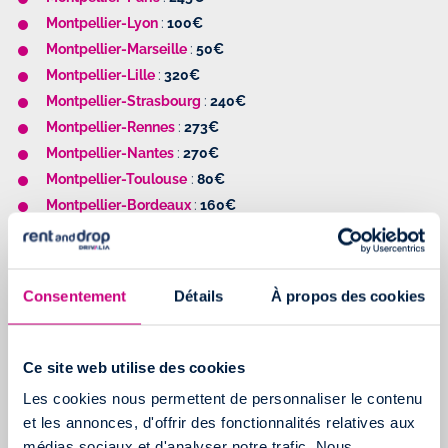
Montpellier-Lyon
:
100€
Montpellier-Marseille
:
50€
Montpellier-Lille
:
320€
Montpellier-Strasbourg
:
240€
Montpellier-Rennes
:
273€
Montpellier-Nantes
:
270€
Montpellier-Toulouse
:
80€
Montpellier-Bordeaux
:
160€
Montpellier-Nice
:
100€
RÉSERVEZ UN CAMION À MONTPELLIER
Consentement
Détails
À propos des cookies
AU DÉPART DE TOULOUSE
Toulouse-Paris
:
195€
Ce site web utilise des cookies
Toulouse
-Lyon
:
180€
Toulouse
-Marseille
:
130€
Les cookies nous permettent de personnaliser le contenu
et les annonces, d'offrir des fonctionnalités relatives aux
Toulouse
-Lille
:
250€
médias sociaux et d'analyser notre trafic. Nous
Toulouse
-Strasbourg
:
270€