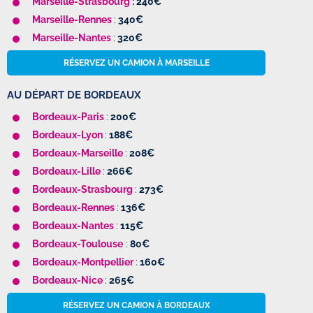
Marseille-Strasbourg
: 240€
Marseille-Rennes
:
340€
Marseille-Nantes
:
320€
RÉSERVEZ UN CAMION À MARSEILLE
AU DÉPART DE BORDEAUX
Bordeaux-Paris
:
200€
Bordeaux-Lyon
:
188€
Bordeaux-Marseille
:
208€
Bordeaux-Lille
:
266€
Bordeaux-Strasbourg
:
273€
Bordeaux-Rennes
:
136€
Bordeaux-Nantes
:
115€
Bordeaux-Toulouse
:
80€
Bordeaux-Montpellier
:
160€
Bordeaux-Nice
:
265€
RÉSERVEZ UN CAMION À BORDEAUX