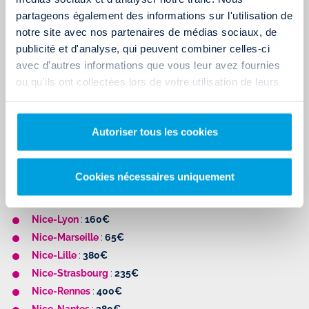
partageons également des informations sur l'utilisation de
Toulouse
-Rennes
:
210€
notre site avec nos partenaires de médias sociaux, de
Toulouse
-Nantes
:
190€
publicité et d'analyse, qui peuvent combiner celles-ci
Toulouse
-Montpellier
:
80€
avec d'autres informations que vous leur avez fournies
Toulouse
-Bordeaux
:
80€
ou qu'ils ont collectées lors de votre utilisation de leurs
Toulouse
-Nice
:
100€
services.
Autoriser tous les cookies
RÉSERVEZ UN CAMION À TOULOUSE
Cookies nécessaires uniquement
AU DÉPART DE NICE
Nice-Paris
:
300€
Nice
-Lyon
:
160€
Nice
-Marseille
:
65€
Nice
-Lille
:
380€
Nice
-Strasbourg
:
235€
Nice
-Rennes
:
400€
Nice
-Nantes
:
380€