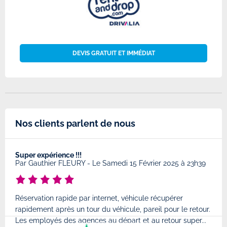
DEVIS GRATUIT ET IMMÉDIAT
Nos clients parlent de nous
Super expérience !!!
Très
8
Par
Gauthier FLEURY
-
Le Samedi 15 Février 2025 à 23h39
Par
Réservation rapide par internet, véhicule récupérer
Très
rapidement après un tour du véhicule, pareil pour le retour.
à l'
Les employés des agences au départ et au retour super...
très