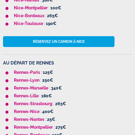
Nice
-Montpellier
:
100€
Nice
-Bordeaux
:
265€
Nice
-Toulouse
:
190€
RÉSERVEZ UN CAMION À NICE
AU DÉPART DE RENNES
Rennes-Paris
:
125€
Rennes
-Lyon
:
250€
Rennes
-Marseille
:
340€
Rennes
-Lille
:
180€
Rennes
-Strasbourg
:
265€
Rennes
-Nice
:
400€
Rennes
-Nantes
:
25€
Rennes
-Montpellier
:
275€
Rennes
-Bordeaux
:
135€