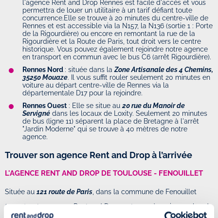
l'agence Rent and Drop Rennes est facile d'accès et vous
permettra de louer un utilitaire à un tarif défiant toute
concurrence.Elle se trouve à 20 minutes du centre-ville de
Rennes et est accessible via la N157, la N136 (sortie 1 : Porte
de la Rigourdière) ou encore en remontant la rue de la
Rigourdière et la Route de Paris, tout droit vers le centre
historique. Vous pouvez également rejoindre notre agence
en transport en commun avec le bus C6 (arrêt Rigourdière).
Rennes Nord
: située dans la
Zone Artisanale des 4 Chemins,
35250 Mouaze
. Il vous suffit rouler seulement 20 minutes en
voiture au départ centre-ville de Rennes via la
départementale D17 pour la rejoindre.
Rennes Ouest
: Elle se situe au
20 rue du Manoir de
Servigné
dans les locaux de Loxity. Seulement 20 minutes
de bus (ligne 11) séparent la place de Bretagne à l'arrêt
"Jardin Moderne" qui se trouve à 40 mètres de notre
agence.
Trouver son agence Rent and Drop à l’arrivée
L'AGENCE RENT AND DROP DE TOULOUSE - FENOUILLET
Située au
121 route de Paris
, dans la commune de Fenouillet
(31140), votre agence Rent and Drop se trouve à environ 10 km du