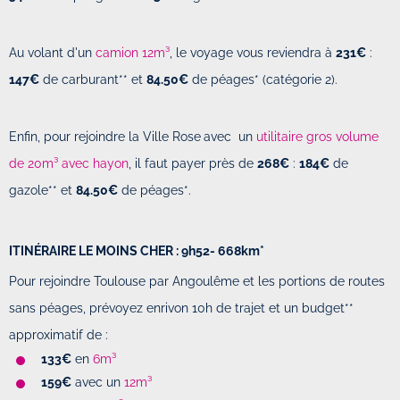
Au volant d'un
camion 12m³
, le voyage vous reviendra à
231€
:
147€
de carburant** et
84.50€
de péages* (catégorie 2).
Enfin, pour rejoindre la Ville Rose
avec un
utilitaire gros volume
de 20m³ avec hayon
, il faut payer près de
268€
:
184€
de
gazole** et
84.50€
de péages*.
ITINÉRAIRE
LE MOINS CHER : 9h52- 668km*
Pour rejoindre Toulouse par Angoulême et les portions de routes
sans péages, prévoyez enrivon 10h de trajet et un budget**
approximatif de :
133€
en
6m³
159€
avec un
12m³