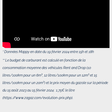
* Données Mappy en date du 19 février 2024 entre 15h et 18h
** Le budget de carburant est calculé en fonction de
la
consommation moyenne des véhicules Rent and Drop (10
litres/100km pour un 6m
³
, 12 litres/100km pour un 12m
³
et 15
litres/100km pour un 20m
³
) et
le prix moyen du gazole sur la période
du 15 août 2023 au 15 février 2024 : 1,75€ le litre
(
https://www.zagaz.com/evolution-prix.php).