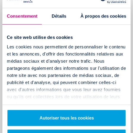
centre de la Ville Rose. Elle est accessible via la D820 ou par
l'autoroute A62.
Consentement
Détails
À propos des cookies
Vous pouvez également prendre le Métro B (Arrêt La Vache), puis
prendre le bus 59 direction Fenouillet (Arrêt Mazurié).
Ce site web utilise des cookies
Cette agence de location Rent and Drop est tenue par l'entreprise
Les cookies nous permettent de personnaliser le contenu
King Box, experte en location de box de stockage et garde-meuble à
et les annonces, d'offrir des fonctionnalités relatives aux
Toulouse. Pratique, si vous souhaitez entreposer quelques effets
médias sociaux et d'analyser notre trafic. Nous
personnels et autres meubles encombrants le temps de votre
partageons également des informations sur l'utilisation de
notre site avec nos partenaires de médias sociaux, de
déménagement !
publicité et d'analyse, qui peuvent combiner celles-ci
L'AGENCE RENT AND DROP DE TOULOUSE – MAUBEC
avec d'autres informations que vous leur avez fournies
ou qu'ils ont collectées lors de votre utilisation de leurs
Votre agence Rent and Drop Toulouse Maubec est idéalement
services.
située à seulement 10 minutes de l'aéroport de Toulouse
Blagnac.
Autoriser tous les cookies
Elle se trouve à environ 5 km de la place du Capitole.