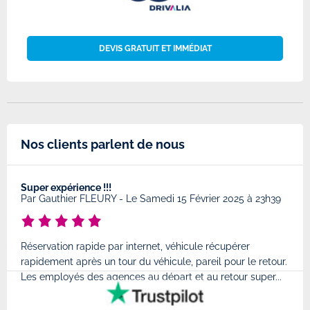
DEVIS GRATUIT ET IMMÉDIAT
Nos clients parlent de nous
Super expérience !!!
Très
8
Par
Gauthier FLEURY
-
Le Samedi 15 Février 2025 à 23h39
Par
Réservation rapide par internet, véhicule récupérer
Très
rapidement après un tour du véhicule, pareil pour le retour.
à l'
Les employés des agences au départ et au retour super...
très