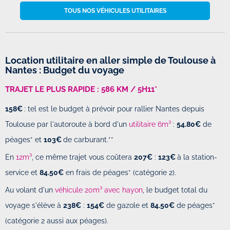
TOUS NOS VÉHICULES UTILITAIRES
Location utilitaire en aller simple de Toulouse à
Nantes : Budget du voyage
TRAJET LE PLUS RAPIDE : 586
KM / 5H11*
158€
: tel est le budget à prévoir pour rallier Nantes depuis
Toulouse par l'autoroute à bord d'un
utilitaire 6m³
:
54.80€
de
péages* et
103€
de carburant.**
En
12m³
, ce même trajet vous coûtera
207€
:
123€
à la station-
service et
84.50€
en frais de péages* (catégorie 2).
Au volant d'un
véhicule 20m³ avec hayon
, le budget total du
voyage s'élève à
238€
:
154€
de gazole et
84.50€
de péages*
(catégorie 2 aussi aux péages).