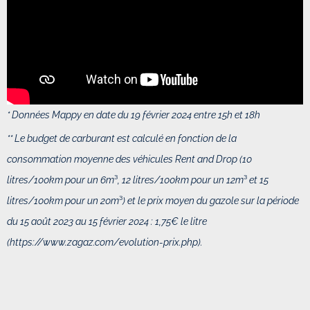
* Données Mappy en date du 19 février 2024 entre 15h et 18h
** Le budget de carburant est calculé en fonction de
la
consommation moyenne des véhicules Rent and Drop (10
litres/100km pour un 6m
³
, 12 litres/100km pour un 12m
³
et 15
litres/100km pour un 20m
³
) et
le prix moyen du gazole sur la période
du 15 août 2023 au 15 février 2024 : 1,75€ le litre
(
https://www.zagaz.com/evolution-prix.php).