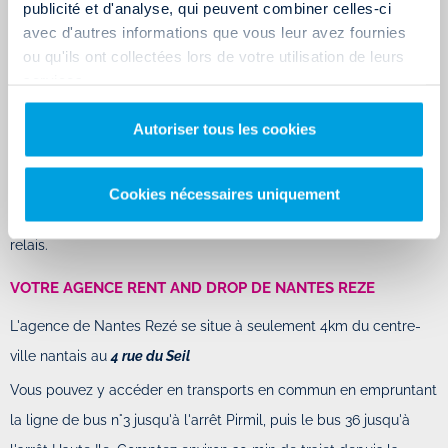
le boulevard périphérique de Nantes (N844), notre agence vous
publicité et d'analyse, qui peuvent combiner celles-ci
ouvre ses portes du lundi au samedi dans les locaux d’Easy
avec d'autres informations que vous leur avez fournies
ou qu'ils ont collectées lors de votre utilisation de leurs
Stockage. Cette entreprise est spécialisée dans location de
services.
boxes sécurisés pour entreposer votre mobilier et/ou
marchandise en toute sécurité.
Autoriser tous les cookies
Vous pouvez également accéder à l'agence Rent and Drop de
Nantes Est via le TER qui fait la liaison en 10min entre la gare de
Cookies nécessaires uniquement
Nantes et celle du Vertou, située à seulement 1km de notre point
relais.
VOTRE AGENCE RENT AND DROP DE NANTES REZE
L'agence de Nantes Rezé se situe à seulement 4km du centre-
ville nantais au
4 rue du Seil
Vous pouvez y accéder en transports en commun en empruntant
la ligne de bus n°3 jusqu'à l'arrêt Pirmil, puis le bus 36 jusqu'à