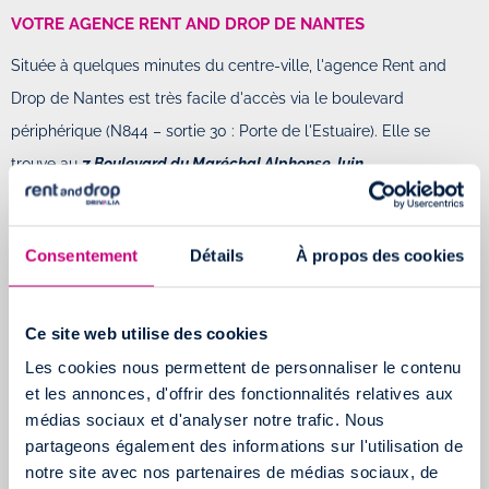
VOTRE AGENCE RENT AND DROP DE NANTES
Située à quelques minutes du centre-ville, l'agence Rent and
Drop de Nantes est très facile d'accès via le boulevard
périphérique (N844 – sortie 30 : Porte de l'Estuaire). Elle se
trouve au
7 Boulevard du Maréchal Alphonse Juin.
L'agence a l'avantage de se trouver à deux pas de la Gare TER
de Chantenay, au cas où vous souhaitez prendre le train pour
Consentement
Détails
À propos des cookies
venir récupérer un véhicule de location ou pour quitter
rapidement Nantes après nous l'avoir rendu.
Ce site web utilise des cookies
VOTRE AGENCE RENT AND DROP DE NANTES EST
Les cookies nous permettent de personnaliser le contenu
Notre agence Rent and Drop Nantes Est se situe au
13 rue de
et les annonces, d'offrir des fonctionnalités relatives aux
médias sociaux et d'analyser notre trafic. Nous
l’Atlantique
à Basse-Goulaine.
partageons également des informations sur l'utilisation de
Facile d’accès via la route européenne E62 (Nantes – Gênes) ou
notre site avec nos partenaires de médias sociaux, de