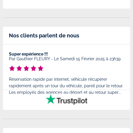
Nos clients parlent de nous
Super expérience !!!
Très
8
Par
Gauthier FLEURY
-
Le Samedi 15 Février 2025 à 23h39
Par
Réservation rapide par internet, véhicule récupérer
Très
rapidement après un tour du véhicule, pareil pour le retour.
à l'
Les employés des agences au départ et au retour super...
très