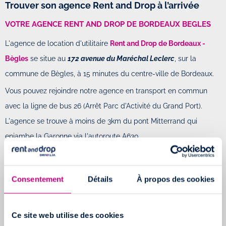
Trouver son agence Rent and Drop à l’arrivée
VOTRE AGENCE RENT AND DROP DE BORDEAUX BEGLES
L'agence de location d'utilitaire
Rent and Drop de Bordeaux -
Bègles
se situe au
172 avenue du Maréchal Leclerc
, sur la
commune de Bègles, à 15 minutes du centre-ville de Bordeaux.
Vous pouvez rejoindre notre agence en transport en commun
avec la ligne de bus 26 (Arrêt Parc d'Activité du Grand Port).
L'agence se trouve à moins de 3km du pont Mitterrand qui
enjambe la Garonne via l'autoroute A630.
VOTRE AGENCE RENT AND DROP DE BORDEAUX
MÉRIGNAC
Consentement
Détails
À propos des cookies
Située au
13 bis Route de Pessac
, sur la commune de Mérignac,
votre agence de location
Rent and Drop Bordeaux - Mérignac
est
Ce site web utilise des cookies
très facile d'accès.