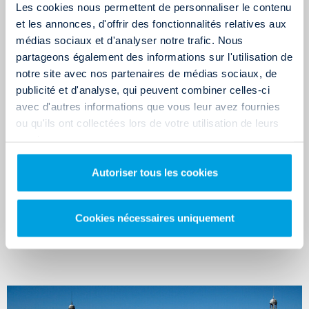
Les cookies nous permettent de personnaliser le contenu
À titre d'information, sachez que l'aéroport de Bordeaux-
et les annonces, d'offrir des fonctionnalités relatives aux
Mérignac se trouve à seulement 5 km de notre agence et deux
médias sociaux et d'analyser notre trafic. Nous
lignes de transports en commun (Lianes 1+ et Tram A) font la
partageons également des informations sur l'utilisation de
liaison en moins de 30 minutes.
notre site avec nos partenaires de médias sociaux, de
publicité et d'analyse, qui peuvent combiner celles-ci
avec d'autres informations que vous leur avez fournies
Ces points relais
Rent And Drop
sont également des
Drivalia
ou qu'ils ont collectées lors de votre utilisation de leurs
Mobility Store
dans lequel vous pouvez aussi louer d'autres
services.
types de véhicules :
Voitures de tourisme
pour vos déplacements quotidiens et
Autoriser tous les cookies
vos escapades le week-end
Minibus
toutes options jusqu'à 9 places pour vos sorties en
groupe
Cookies nécessaires uniquement
Voitures sans permis
pour continuer à vous déplacer
librement