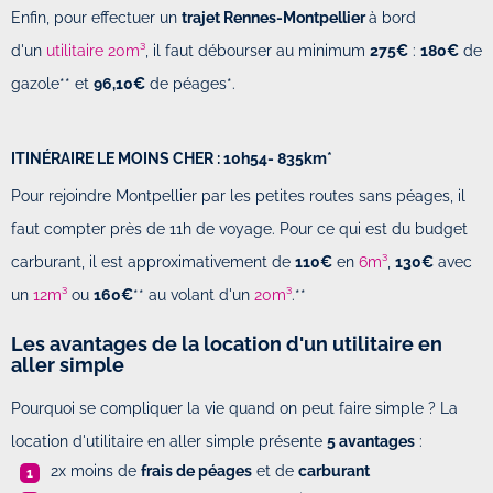
Enfin, pour effectuer un
trajet Rennes-Montpellier
à bord
d'un
utilitaire 20m³
, il faut débourser au minimum
275€
:
180€
de
gazole** et
96,10€
de péages*.
ITINÉRAIRE
LE MOINS CHER : 10h54- 835km*
Pour rejoindre Montpellier par les petites routes sans péages, il
faut compter près de 11h de voyage. Pour ce qui est du budget
carburant, il est approximativement de
110€
en
6m³
,
130€
avec
un
12m³
ou
160€
** au volant d'un
20m³
.**
Les avantages de la location d'un utilitaire en
aller simple
Pourquoi se compliquer la vie quand on peut faire simple ? La
location d'utilitaire en aller simple présente
5 avantages
:
2x moins de
frais de péages
et de
carburant