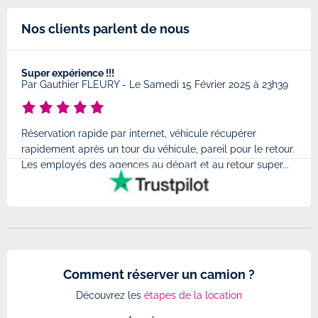
Nos clients parlent de nous
Super expérience !!!
Très
8
Par
Gauthier FLEURY
-
Le Samedi 15 Février 2025 à 23h39
Par
Réservation rapide par internet, véhicule récupérer
Très
rapidement après un tour du véhicule, pareil pour le retour.
à l'
Les employés des agences au départ et au retour super...
très
Comment réserver un camion ?
Découvrez les
étapes de la location