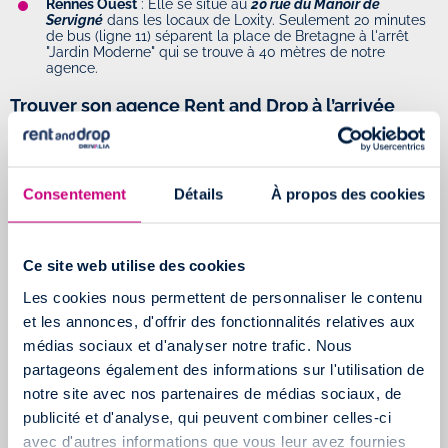
Rennes Ouest
: Elle se situe au
20 rue du Manoir de
Servigné
dans les locaux de Loxity. Seulement 20 minutes
de bus (ligne 11) séparent la place de Bretagne à l'arrêt
"Jardin Moderne" qui se trouve à 40 mètres de notre
agence.
Trouver son agence Rent and Drop à l’arrivée
VOTRE AGENCE RENT AND DROP DE MONTPELLIER
Notre agence Rent and Drop de Montpellier est située sur le
Consentement
Détails
À propos des cookies
Parking Commercial Méditerranée,
Avenue Georges Frêche à
Pérols.
Ce site web utilise des cookies
Il est possible pour vous de vous y rendre en transport. En effet,
Les cookies nous permettent de personnaliser le contenu
vous arriverez du centre de Montpellier en empruntant 2 trains, le
et les annonces, d'offrir des fonctionnalités relatives aux
1er en arrivant à la Gare Saint-Roch ainsi que le 2nd qui
médias sociaux et d'analyser notre trafic. Nous
desservira l’arrêt du Parc Expo.
partageons également des informations sur l'utilisation de
notre site avec nos partenaires de médias sociaux, de
Pour les pilotes, notre agence se situe à moins de 5 minutes de
publicité et d'analyse, qui peuvent combiner celles-ci
la sortie de la départementale D66 en empruntant la sortie D172.
avec d'autres informations que vous leur avez fournies