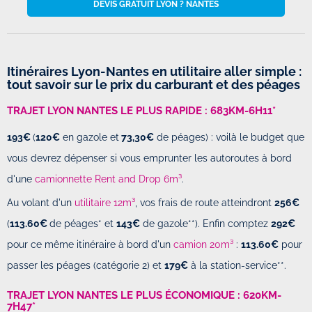
DEVIS GRATUIT LYON ? NANTES
Itinéraires Lyon-Nantes en utilitaire aller simple :
tout savoir sur le prix du carburant et des péages
TRAJET LYON NANTES LE PLUS RAPIDE :
683KM-6H11*
193€
(
120€
en gazole et
73,30€
de péages) : voilà le budget que
vous devrez dépenser si vous emprunter les autoroutes à bord
d'une
camionnette Rent and Drop 6m³
.
Au volant d'un
utilitaire 12m³
, vos frais de route atteindront
256€
(
113.60€
de péages* et
143€
de gazole**). Enfin comptez
292€
pour ce même itinéraire à bord d'un
camion 20m³
:
113.60€
pour
passer les péages (catégorie 2) et
179€
à la station-service**.
TRAJET LYON NANTES LE PLUS ÉCONOMIQUE : 620KM-
7H47
*