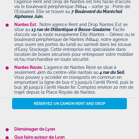
l'agence Rent and Drop de Nantes est très facile d'accès
via le boulevard périphérique (N844 – sortie 30 : Porte de
l'Estuaire). Elle se trouve au
7 Boulevard du Maréchal
Alphonse Juin.
Nantes Est
: Notre agence Rent and Drop Nantes Est se
situe au
13 rue de l’Atlantique à Basse-Goulaine
. Facile
d’accès via la route européenne E62 (Nantes – Gênes) ou le
boulevard périphérique de Nantes (N844), notre agence
vous ouvre ses portes du lundi au samedi dans les locaux
d’Easy Stockage. Cette entreprise est spécialisée dans
location de boxes sécurisés pour entreposer votre mobilier
et/ou marchandise en toute sécurité.
Nantes Rezés
: L'agence de Nantes Rezé se situe à
seulement 4km du centre-ville nantais au
4 rue du Seil.
Vous pouvez y accéder en transports en commun en
empruntant la ligne de bus n°3 jusqu'à l'arrêt Pirmil, puis le
bus 36 jusqu'à l'arrêt Haute Ile. Comptez environ 20 min de
trajet depuis la Place Royale de Nantes.
RÉSERVEZ UN CAMION RENT AND DROP
Déménager de Lyon
Que faire autour de Lyon