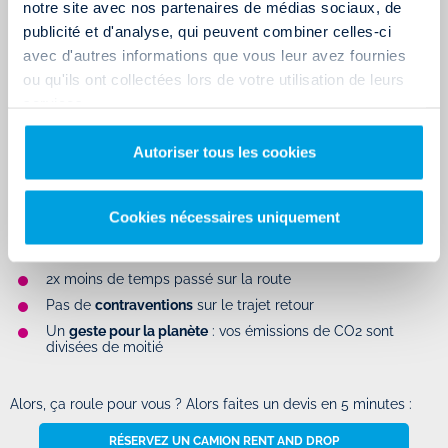
notre site avec nos partenaires de médias sociaux, de
92% des clients Rent and Drop qui s'estiment
satisfaits à la suite
publicité et d'analyse, qui peuvent combiner celles-ci
avec d'autres informations que vous leur avez fournies
de leur location d'utilitaire.
ou qu'ils ont collectées lors de votre utilisation de leurs
S'ils sont si nombreux à avoir déposé un avis positif sur notre site
services.
et sur les
réseaux sociaux
,c'est en grande partie grâce à la
Autoriser tous les cookies
prestation de nos services et aux avantages qu'offre la
location
d'utilitaire en aller simple
, à savoir :
50% d'économies sur les frais de péages et de carburant
Cookies nécessaires uniquement
grâce à l'aller simple
2x moins de
risques d'accidents
dus à la fatigue
2x moins de temps passé sur la route
Pas de
contraventions
sur le trajet retour
Un
geste pour la planète
: vos émissions de CO2 sont
divisées de moitié
Alors, ça roule pour vous ? Alors faites un devis en 5 minutes :
RÉSERVEZ UN CAMION RENT AND DROP