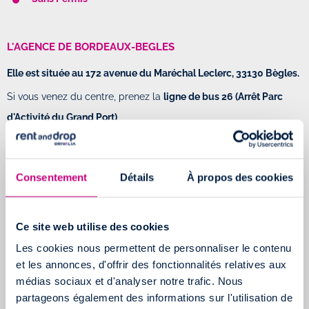
L'AGENCE DE BORDEAUX-BEGLES
Elle est située au 172 avenue du Maréchal Leclerc, 33130 Bègles.
Si vous venez du centre, prenez la
ligne de bus 26 (Arrêt Parc
d'Activité du Grand Port)
.
Vous trouverez l’agence facilement qui se situe à
3km du pont
Mitterrand
.
Consentement
Détails
À propos des cookies
Les véhicules aussi dispos dans l’agence :
Voitures
Minibus
Ce site web utilise des cookies
Sans Permis
Les cookies nous permettent de personnaliser le contenu
et les annonces, d'offrir des fonctionnalités relatives aux
médias sociaux et d'analyser notre trafic. Nous
La location d’utilitaire en aller simple de
partageons également des informations sur l'utilisation de
Marseille à Bordeaux : le bonheur de nos clients !