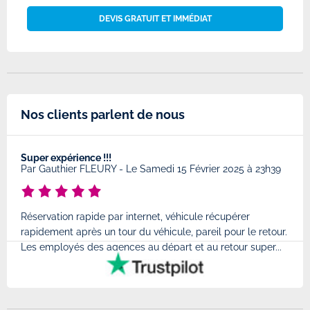
DEVIS GRATUIT ET IMMÉDIAT
Nos clients parlent de nous
Super expérience !!!
Très
8
Par
Gauthier FLEURY
-
Le Samedi 15 Février 2025 à 23h39
Par
Réservation rapide par internet, véhicule récupérer
Très
rapidement après un tour du véhicule, pareil pour le retour.
à l'
Les employés des agences au départ et au retour super...
très