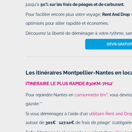
jusqu'à
50% sur les frais de péages et de carburant.
Pour faciliter encore plus votre voyage,
Rent And Drop
v
optimisés pour allier rapidité et économies.
Découvrez la liberté de déménager à votre rythme, sans
DEVIS GRATUI
Top expérience avec rent and dro
Par
Raphael
-
Le Dimanche 09 Fév
Les itinéraires Montpellier-Nantes en locat
23h48
ITINERAIRE LE PLUS RAPIDE:830KM-7H12*
Top expérience avec rent and drop
Pour rejoindre Nantes en
camionnette 6m³
, vous devre
efficace. Un peu galère la récupé
gazole.**
chez le partenaire mais le suivi d
bien géré photos...
Si vous déménagez à l'aide d'un
utilitaire Rent and Dr
autour de
301€
:
127.10€
de frais de péage* (catégorie