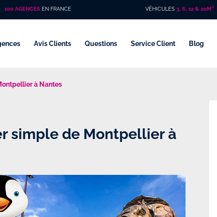
100 AGENCES
EN FRANCE
VÉHICULES
3, 6, 12 & 20M³
gences
Avis Clients
Questions
Service Client
Blog
 Montpellier à Nantes
ler simple de Montpellier à