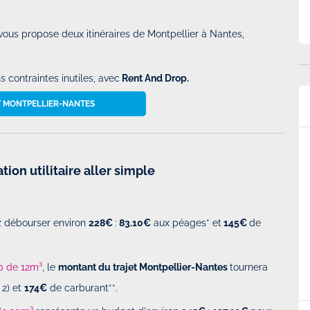
ous propose deux itinéraires de Montpellier à Nantes,
 contraintes inutiles, avec
Rent And Drop.
T MONTPELLIER-NANTES
p.
Super service et véhicule conforme au…
rier 2025 à
Par
Martinussen
-
Le Dimanche 09 Février 2025 à
ion utilitaire aller simple
17h28
. Facile et
Super service et véhicule conforme au attente, et
z débourser environ
228€
:
83.10€
aux péages* et
145€
de
ration du véhicule
la location en aller simple super pratique.
es véhicules est
op de 12m³
, le
montant du trajet Montpellier-Nantes
tournera
 2) et
174€
de carburant**.