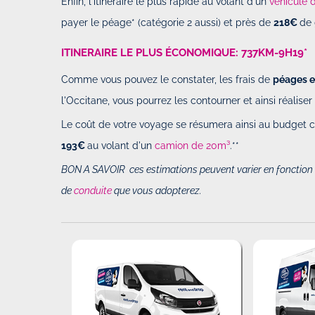
Enfin, l'itinéraire le plus rapide au volant d'un
véhicule 
payer le péage* (catégorie 2 aussi) et près de
218€
de 
ITINERAIRE LE PLUS ÉCONOMIQUE: 737KM-9H19*
Comme vous pouvez le constater, les frais de
péages e
l'Occitane, vous pourrez les contourner et ainsi réalise
Le coût de votre voyage se résumera ainsi au budget c
193€
au volant d'un
camion de 20m³
.**
BON A SAVOIR ces estimations peuvent varier en fonction d
de
conduite
que vous adopterez.