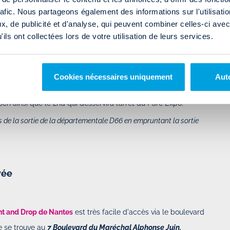
rafic. Nous partageons également des informations sur l'utilisati
art
, de publicité et d'analyse, qui peuvent combiner celles-ci avec
R
ils ont collectées lors de votre utilisation de leurs services.
sur le
Parking Commercial Méditerranée, Avenue Georges
Cookies nécessaires uniquement
Auto
 En effet, vous arriverez du centre de Montpellier en
och ainsi que le 2nd qui desservira l’arrêt du Parc Expo.
es de la sortie de la départementale D66 en empruntant la sortie
vée
nt and Drop de Nantes
est très facile d'accès via le boulevard
le se trouve au
7 Boulevard du Maréchal Alphonse Juin.