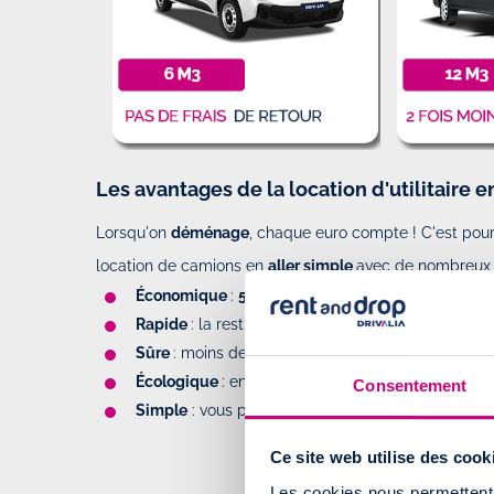
Les avantages de la location d'utilitaire e
Lorsqu'on
déménage
, chaque euro compte ! C'est pou
location de camions en
aller simple
avec de nombreux 
Économique
:
50%
d'économies sur les
péages
et
Rapide
: la restitution se fait à l’agence la plus p
Sûre
: moins de temps sur la route permet de rédu
Écologique
: en trajet unique, les émissions de 
Consentement
Simple
: vous pouvez
réserver un camion en lign
Ce site web utilise des cook
RÉSERVEZ UN 
Les cookies nous permettent d