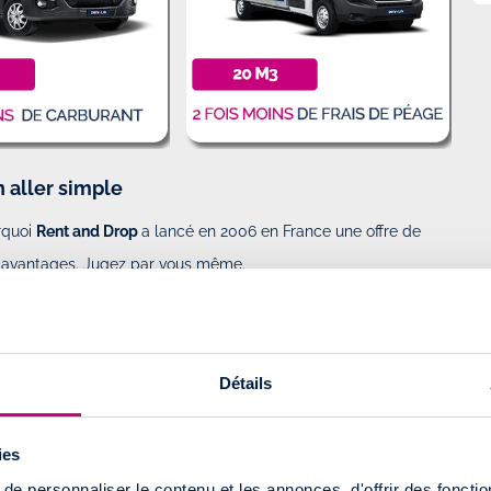
n aller simple
rquoi
Rent and Drop
a lancé en 2006 en France une offre de
avantages. Jugez par vous même.
 le
carburant
roche de votre lieu d’arrivée
ire les risques d'accidents
CO2 sont réduites de 50%
Détails
e en moins de 3 minutes
ies
CAMION RENT AND DROP
e personnaliser le contenu et les annonces, d'offrir des fonctio