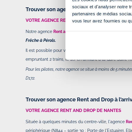
sociaux et d'analyser notre t
Trouver son agence Rent and Drop au dép
partenaires de médias sociaux
VOTRE AGENCE RENT AND DROP DE MONTPELLIE
vous leur avez fournies ou qu'
Notre agence
Rent and Drop de Montpellier
est située 
Frêche à Pérols.
Il est possible pour vous de vous y rendre en transport.
empruntant 2 trains, le 1er en arrivant à la Gare Saint-R
Pour les pilotes, notre agence se situe à moins de 5 minut
D172.
Trouver son agence Rent and Drop à l’arri
VOTRE AGENCE RENT AND DROP DE NANTES
Située à quelques minutes du centre-ville, l'agence
Re
périphérique (N844 – sortie 30 : Porte de l'Estuaire). El