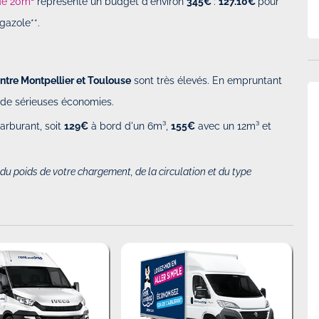
de 20m³
représente un budget d'environ
345€
:
127.10€
pour
gazole**.
ntre Montpellier et Toulouse
sont très élevés. En empruntant
r de sérieuses économies.
arburant, soit
129€
à bord d'un 6m³,
155€
avec un 12m³ et
u poids de votre chargement, de la circulation et du type