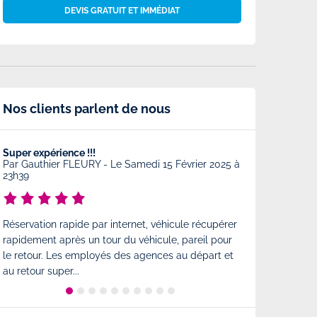
DEVIS GRATUIT ET IMMÉDIAT
Nos clients parlent de nous
Super expérience !!!
Très bonne prest
Par
Gauthier FLEURY
-
Le Samedi 15 Février 2025 à
Par
Charlotte
-
23h39
Très bonne prest
Réservation rapide par internet, véhicule récupérer
comme à l'arrivé
rapidement après un tour du véhicule, pareil pour
est également tr
le retour. Les employés des agences au départ et
état...
au retour super...