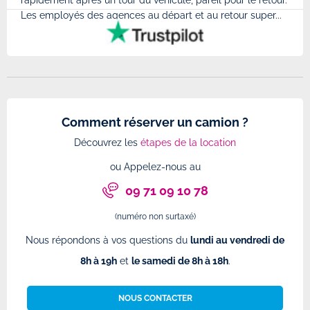
rapidement après un tour du véhicule, pareil pour le retour.
à l'
Les employés des agences au départ et au retour super...
très
Comment réserver un camion ?
Découvrez les
étapes de la location
ou Appelez-nous au
09 71 09 10 78
(numéro non surtaxé)
Nous répondons à vos questions du
lundi au vendredi de
8h à 19h
et
le samedi de 8h à 18h
.
NOUS CONTACTER