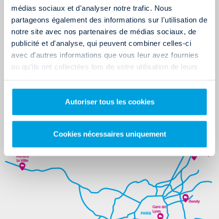
médias sociaux et d'analyser notre trafic. Nous
toutes la semaine au
5 avenue le Vernier
. L'agence est facilement
partageons également des informations sur l'utilisation de
accessible via deux axes routiers : la N12 et la N10 .
notre site avec nos partenaires de médias sociaux, de
publicité et d'analyse, qui peuvent combiner celles-ci
L’AGENCE RENT AND DROP DE PARIS : MANTES LA VILLE
avec d'autres informations que vous leur avez fournies
Pour ceux qui souhaitent déménager dans la grande couronne
ou qu'ils ont collectées lors de votre utilisation de leurs
services.
parisienne, l'agence de Mantes la Ville est idéalement située à
l'ouest de la capitale. A seulement 5 minutes du centre ville,
Autoriser tous les cookies
l'agence se trouve au
15 route de Chantereine
le long de la D113.
Nos équipes vous accueille du lundi au vendredi pour vos
Cookies nécessaires uniquement
locations d'utilitaire allant du 6m3 au 20m3.