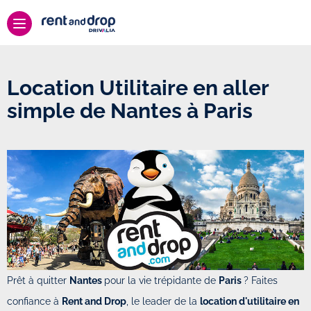
Location Utilitaire en aller
simple de Nantes à Paris
Prêt à quitter
Nantes
pour la vie trépidante de
Paris
? Faites
confiance à
Rent and Drop
, le leader de la
location d'utilitaire en