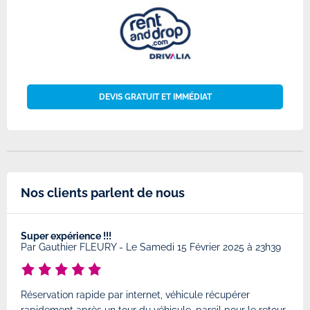
DEVIS GRATUIT ET IMMÉDIAT
Nos clients parlent de nous
Super expérience !!!
Très
8
Par
Gauthier FLEURY
-
Le Samedi 15 Février 2025 à 23h39
Par
Réservation rapide par internet, véhicule récupérer
Très