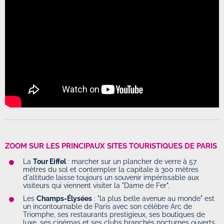
ZOOM SUR LES PRINCIPAUX SITES TOURISTIQUES DE PARIS
La
Tour Eiffel
: marcher sur un plancher de verre à 57
mètres du sol et contempler la capitale à 300 mètres
d'altitude laisse toujours un souvenir impérissable aux
visiteurs qui viennent visiter la "Dame de Fer".
Les
Champs-Élysées
: "la plus belle avenue au monde" est
un incontournable de Paris avec son célèbre Arc de
Triomphe, ses restaurants prestigieux, ses boutiques de
luxe, ses cinémas et ses clubs branchés nocturnes ouverts