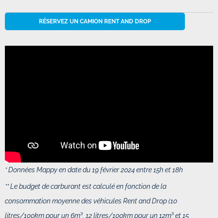
RÉSERVEZ UN CAMION RENT AND DROP
* Données Mappy en date du 19 février 2024 entre 15h et 18h
** Le budget de carburant est calculé en fonction de
la
consommation moyenne des véhicules Rent and Drop (10
litres/100km pour un 6m
³
, 12 litres/100km pour un 12m
³
et 15