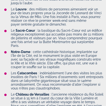
jusqu'à l'aube.
Le
Louvre
: des millions de personnes aimeraient voir un
jour de leurs propres yeux la Joconde de Leonard de Vinci
ou la Vénus de Milo. Une fois installé à Paris, vous pourrez
réaliser ce rêve le premier week-end sans même
payer (entrée gratuite le dimanche).
Le
Sacré-Cœur
: la basilique du Sacré-Cœur est un édifice
religieux exceptionnel qui accueille pas moins de 11 millions
de pèlerins et visiteurs par an. Vous comprendrez pourquoi
une fois arrivé sur la Butte Montmartre qui surplombe
Paris.
Notre-Dame
: cette cathédrale historique, implantée sur
l'Île de la Cité, est le monument le plus visité en Europe
avec sa façade et ses vitraux magnifiques construits entre
le XIIe et le XIVe siècle. Elle offre, qui plus est, une vue à
couper le souffle sur la capitale.
Les
Catacombes
: indéniablement l'une des visites les plus
insolites de Paris ! Six millions d'ossements sont entreposés
dans un labyrinthe gigantesque situé sous le 14ème
arrondissement. On vous recommande d'aller l'explorer si
vous n'êtes pas claustrophobes.
Le
Château de Versailles
: l'ancienne résidence du Roi Soleil
se situe à 15 km à l'ouest du cœur de la Ville Lumière et
offre à ses visiteurs un véritable voyage dans le temps.
Nous vous conseillons d'aller l'explorer en été, à l'occasion