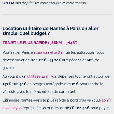
vitesse
afin d'optimiser votre sécurité et votre confort.
Location utilitaire de Nantes à Paris en aller
simple, quel budget ?
TRAJET LE PLUS RAPIDE (386KM - 3H46*) :
Pour rallier Paris en
camionnette 6m³
via les autoroutes, vous
devrez payer environ
111€
:
43.20€
aux péages et
68€
de
gazole.
Au volant d'un
utilitaire 12m³
, vos dépenses tourneront autour de
147€
:
66.40€
en péages (catégorie 2) et
81€
pour rendre le
véhicule avec le même niveau de carburant.
L'itinéraire Nantes-Paris le plus rapide à bord d'un véhicule
20m³
avec hayon
représente un budget de
167€
:
66.40€
pour payer