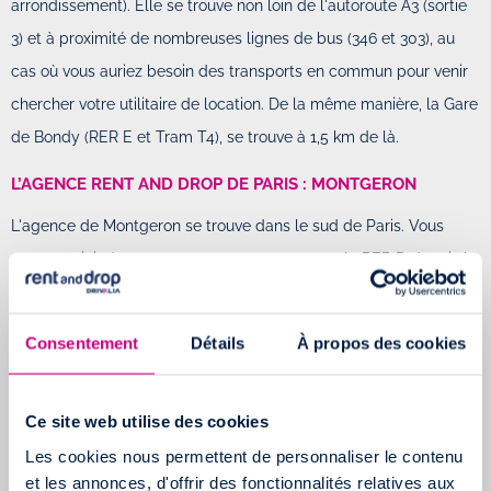
arrondissement). Elle se trouve non loin de l'autoroute A3 (sortie
3) et à proximité de nombreuses lignes de bus (346 et 303), au
cas où vous auriez besoin des transports en commun pour venir
chercher votre utilitaire de location. De la même manière, la Gare
de Bondy (RER E et Tram T4), se trouve à 1,5 km de là.
L’AGENCE RENT AND DROP DE PARIS : MONTGERON
L'agence de Montgeron se trouve dans le sud de Paris. Vous
pouvez rejoindre cette agence en empruntant le RER D depuis la
gare de Lyon jusqu'à Villeneuve Saint-Georges (25 minutes).
Montez ensuite dans le bus A jusqu'à l'arrêt "Galliéni" (20
Consentement
Détails
À propos des cookies
minutes). En voiture, comptez environ 30 minutes pour aller de
notre agence au centre de Paris
Ce site web utilise des cookies
L’AGENCE RENT AND DROP DE PARIS : TRAPPES
Les cookies nous permettent de personnaliser le contenu
Les équipes de l'agence de Paris Trappes vous accueillent
et les annonces, d'offrir des fonctionnalités relatives aux