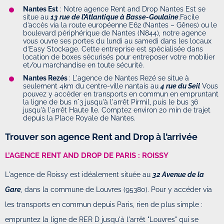
Nantes Est
: Notre agence Rent and Drop Nantes Est se
situe au
13 rue de l’Atlantique à Basse-Goulaine
.Facile
d’accès via la route européenne E62 (Nantes – Gênes) ou le
boulevard périphérique de Nantes (N844), notre agence
vous ouvre ses portes du lundi au samedi dans les locaux
d’Easy Stockage. Cette entreprise est spécialisée dans
location de boxes sécurisés pour entreposer votre mobilier
et/ou marchandise en toute sécurité.
Nantes Rezés
: L'agence de Nantes Rezé se situe à
seulement 4km du centre-ville nantais au
4 rue du Seil
Vous
pouvez y accéder en transports en commun en empruntant
la ligne de bus n°3 jusqu'à l'arrêt Pirmil, puis le bus 36
jusqu'à l'arrêt Haute Ile. Comptez environ 20 min de trajet
depuis la Place Royale de Nantes.
Trouver son agence Rent and Drop à l’arrivée
L’AGENCE RENT AND DROP DE PARIS : ROISSY
L'agence de Roissy est idéalement située au
32 Avenue de la
Gare
, dans la commune de Louvres (95380). Pour y accéder via
les transports en commun depuis Paris, rien de plus simple :
empruntez la ligne de RER D jusqu'à l'arrêt "Louvres" qui se