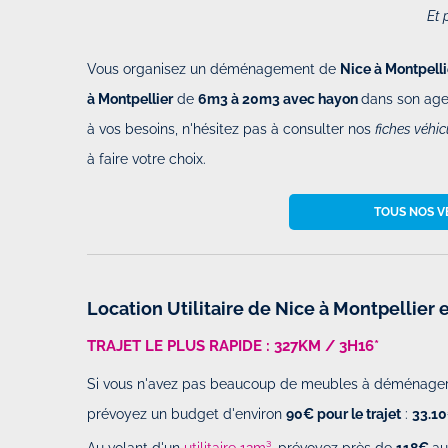
Et 
Vous organisez un déménagement de
Nice à Montpelli
à Montpellier
de
6m3 à 20m3 avec hayon
dans son age
à vos besoins, n'hésitez pas à consulter nos
fiches véhic
à faire votre choix.
TOUS NOS VÉ
Location Utilitaire de Nice à Montpellier e
TRAJET LE PLUS RAPIDE : 327KM / 3H16*
Si vous n'avez pas beaucoup de meubles à déménager
prévoyez un budget d'environ
90€ pour le trajet
:
33.1
Au volant d'un
utilitaire 12m
³
, prévoyez près de
118€
au