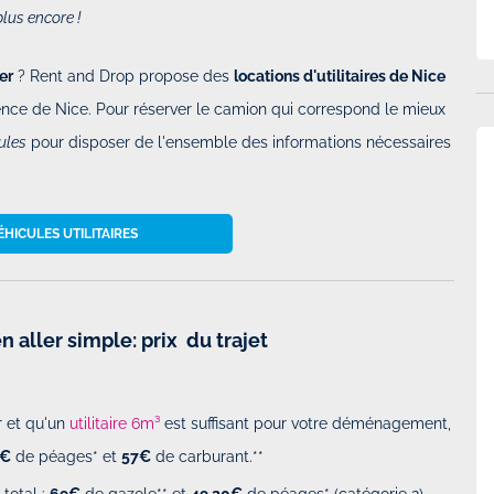
plus encore !
er
? Rent and Drop propose des
locations d'utilitaires de Nice
nce de Nice. Pour réserver le camion qui correspond le mieux
ules
pour disposer de l'ensemble des informations nécessaires
HICULES UTILITAIRES
n aller simple: prix du trajet
 et qu'un
utilitaire 6m³
est suffisant pour votre déménagement,
0€
de péages* et
57€
de carburant.**
 total :
69€
de gazole** et
49.20€
de péages* (catégorie 2).