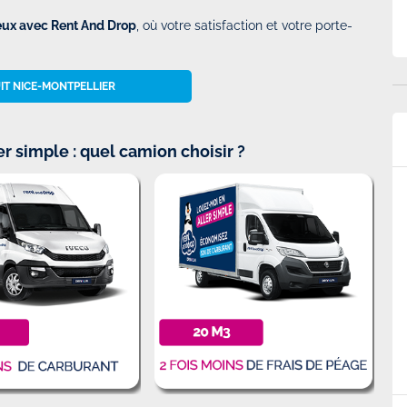
ux avec Rent And Drop
, où votre satisfaction et votre porte-
IT NICE-MONTPELLIER
er simple : quel camion choisir ?
p.
Super service et véhicule conforme au…
rier 2025 à
Par
Martinussen
-
Le Dimanche 09 Février 2025 à
17h28
. Facile et
Super service et véhicule conforme au attente, et
ration du véhicule
la location en aller simple super pratique.
es véhicules est