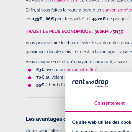
Enfin, si vous faites la route à bord d'un
camion 20m³ a
les
135€
:
86€
pour le gazole** et
49,20€
de péages*.
TRAJET LE PLUS ÉCONOMIQUE : 362KM /5H35*
Vous pouvez faire le choix d'éviter les autoroutes pour
quasiment doublé mais - et c'est là l'avantage - vous
Vous n'aurez en effet qu'à payer le carburant, à savoir :
63€
avec une
camionnette 6m³
76€
au volant d'un
utilitaire 12m³
95€
à bord d'un
camion de 20m³
Consentement
Les avantages de l'ALLER SIMPLE
Ce site web utilise des cook
Optez pour l'aller simple a de nombreux avantages, n
Les cookies nous permettent d