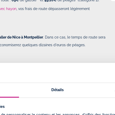
vec hayon
, vos frais de route dépasseront légèrement
aller de Nice à Montpellier
. Dans ce cas, le temps de route sera
 économiserez quelques dizaines d'euros de péages.
Détails
ies
otamment :
e personnaliser le contenu et les annonces, d'offrir des fonctio