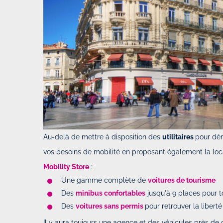
Au-delà de mettre à disposition des
utilitaires
pour dé
vos besoins de mobilité en proposant également la loc
Mobility Store
:
Une gamme complète de
voitures de tourisme
Des
minibus confortables
jusqu'à 9 places pour 
Des
voitures sans permis
pour retrouver la libert
Il y aura toujours une agence et des véhicules près de 