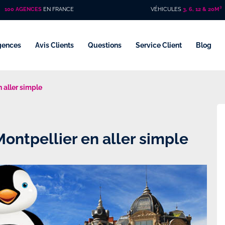
100 AGENCES
EN FRANCE
VÉHICULES
3, 6, 12 & 20M³
gences
Avis Clients
Questions
Service Client
Blog
n aller simple
Montpellier en aller simple