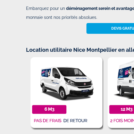
Embarquez pour un
déménagement serein et avantage
monnaie sont nos priorités absolues.
DEVIS GRATU
Location utilitaire Nice Montpellier en all
Top expérience avec rent and dro
Par
Raphael
-
Le Dimanche 09 Fév
23h48
Top expérience avec rent and drop
efficace. Un peu galère la récupé
chez le partenaire mais le suivi d
bien géré photos...