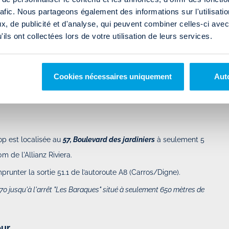
rafic. Nous partageons également des informations sur l'utilisati
, de publicité et d'analyse, qui peuvent combiner celles-ci avec
ils ont collectées lors de votre utilisation de leurs services.
Cookies nécessaires uniquement
Auto
r
op est localisée au
57, Boulevard des jardiniers
à seulement 5
m de l'Allianz Riviera.
unter la sortie 51.1 de l’autoroute A8 (Carros/Digne).
0 jusqu'à l'arrêt "Les Baraques" situé à seulement 650 mètres de
our