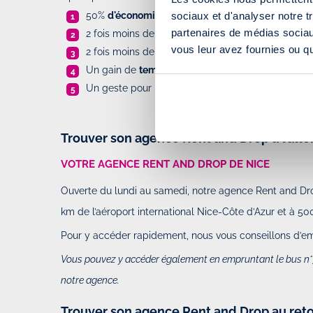
50%
d'économies
sur le carburant et les péages
sociaux et d'analyser notre t
partenaires de médias sociaux
2 fois moins de risques
d'accidents
vous leur avez fournies ou qu'
2 fois moins de
contravention
Un gain de
temps
considérable
Un geste pour la
planète
Trouver son agence Rent and Drop à l’alle
VOTRE AGENCE RENT AND DROP DE NICE
Ouverte du lundi au samedi, notre agence Rent and Dr
km de l’aéroport international Nice-Côte d’Azur et à 500
Pour y accéder rapidement, nous vous conseillons d’empr
Vous pouvez y accéder également en empruntant le bus n°7
notre agence.
Trouver son agence Rent and Drop au ret