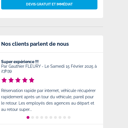
DEVIS GRATUIT ET IMMÉDIAT
Nos clients parlent de nous
Super expérience !!!
Très bonne prest
Par
Gauthier FLEURY
-
Le Samedi 15 Février 2025 à
Par
Charlotte
-
23h39
Très bonne prest
Réservation rapide par internet, véhicule récupérer
comme à l'arrivé
rapidement après un tour du véhicule, pareil pour
est également tr
le retour. Les employés des agences au départ et
état...
au retour super...