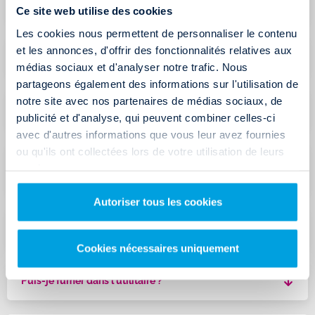
Quelles options proposez-vous pour les locations ?
Ce site web utilise des cookies
Les cookies nous permettent de personnaliser le contenu
et les annonces, d'offrir des fonctionnalités relatives aux
Proposez-vous des articles de déménagement ?
médias sociaux et d'analyser notre trafic. Nous
partageons également des informations sur l'utilisation de
notre site avec nos partenaires de médias sociaux, de
Comment utiliser mon code promo ?
publicité et d'analyse, qui peuvent combiner celles-ci
avec d'autres informations que vous leur avez fournies
ou qu'ils ont collectées lors de votre utilisation de leurs
Antidémarrage des camions 20m³ : comment ça
services.
marche ?
Autoriser tous les cookies
Norme antipollution et AdBlue
Cookies nécessaires uniquement
Puis-je fumer dans l'utilitaire ?