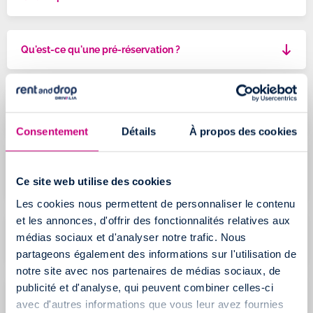
Qu'est-ce qu'une pré-réservation ?
Comment savoir si ma pré-réservation est bien
confirmée ? Et sous quel délai ?
Consentement
Détails
À propos des cookies
Combien de temps avant ma location dois-je
effectuer ma réservation?
Ce site web utilise des cookies
Les cookies nous permettent de personnaliser le contenu
et les annonces, d'offrir des fonctionnalités relatives aux
Quelles sont les conditions générales de réservation
médias sociaux et d'analyser notre trafic. Nous
et de location ?
partageons également des informations sur l'utilisation de
notre site avec nos partenaires de médias sociaux, de
publicité et d'analyse, qui peuvent combiner celles-ci
Puis-je effectuer ma réservation autrement que sur
avec d'autres informations que vous leur avez fournies
votre site internet ?