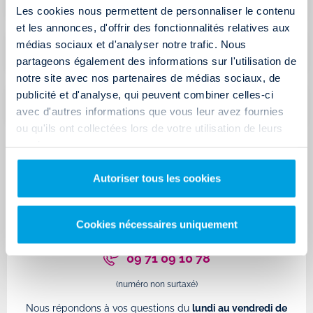
Les cookies nous permettent de personnaliser le contenu
et les annonces, d'offrir des fonctionnalités relatives aux
médias sociaux et d'analyser notre trafic. Nous
Les protections sont-elles comprises dans le tarif ?
partageons également des informations sur l'utilisation de
notre site avec nos partenaires de médias sociaux, de
publicité et d'analyse, qui peuvent combiner celles-ci
L'assurance de ma carte bancaire est-elle valable ?
avec d'autres informations que vous leur avez fournies
ou qu'ils ont collectées lors de votre utilisation de leurs
services.
Autoriser tous les cookies
Comment réserver un camion ?
Découvrez les
étapes de la location
Cookies nécessaires uniquement
ou Appelez-nous au
09 71 09 10 78
(numéro non surtaxé)
Nous répondons à vos questions du
lundi au vendredi de