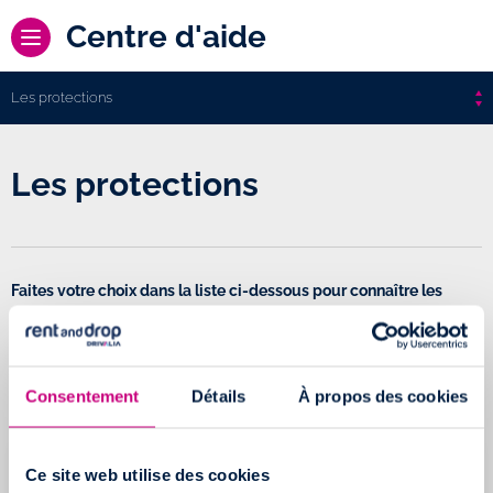
Centre d'aide
Les protections
Les protections
Faites votre choix dans la liste ci-dessous pour connaître les
réponses aux questions les plus fréquemment posées.
Si un sujet, sur lequel vous souhaitez obtenir des précisions, ne
se trouve pas dans cette liste, merci de
nous contacter
.
Consentement
Détails
À propos des cookies
Quels types de protection proposez-vous pour vos
Ce site web utilise des cookies
locations ?