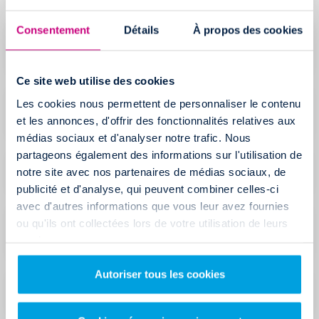
Consentement
Détails
À propos des cookies
Quels moyens de paiement puis-je utiliser pour
effectuer mon dépôt de garantie ?
Ce site web utilise des cookies
Les cookies nous permettent de personnaliser le contenu
Je n'ai pas reçu le mail contenant le lien pour
effectuer mon dépôt de garantie
et les annonces, d'offrir des fonctionnalités relatives aux
médias sociaux et d'analyser notre trafic. Nous
partageons également des informations sur l'utilisation de
Mon dépôt de garantie sera-t-il encaissé ?
notre site avec nos partenaires de médias sociaux, de
publicité et d'analyse, qui peuvent combiner celles-ci
avec d'autres informations que vous leur avez fournies
ou qu'ils ont collectées lors de votre utilisation de leurs
Pourquoi mon dépôt de garantie est refusé par ma
banque ?
services.
Autoriser tous les cookies
Quel est le montant du dépot de garantie ?