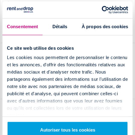
A CHACUN SON BOX
83520 Roquebrune-sur-Argens
09 71 09 10 78
(numéro non surtaxé)
Consentement
Détails
À propos des cookies
HORAIRES & INFOS
RÉSERVEZ ICI
Ce site web utilise des cookies
Gardanne (aller simple uniquement)
Les cookies nous permettent de personnaliser le contenu
OLYMPIC LOCATION - Gardanne
et les annonces, d'offrir des fonctionnalités relatives aux
13320 Bouc-Bel-Air
médias sociaux et d'analyser notre trafic. Nous
0971091078
(numéro non surtaxé)
partageons également des informations sur l'utilisation de
notre site avec nos partenaires de médias sociaux, de
HORAIRES & INFOS
RÉSERVEZ ICI
publicité et d'analyse, qui peuvent combiner celles-ci
avec d'autres informations que vous leur avez fournies
ou qu'ils ont collectées lors de votre utilisation de leurs
Marignane - Vitrolles (aller simple uniquement)
services.
Olympic Location
13700 Marignane
09 71 09 10 78
(numéro non surtaxé)
Autoriser tous les cookies