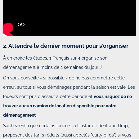
2. Attendre le dernier moment pour s'organiser
À en croire les études, 1 Français sur 4 organise son
déménagement à moins de 2 semaines du jour J.
On vous conseille - si possible - de ne pas commettre cette
erreur, surtout si vous déménagez pendant la saison estivale. Les
loueurs sont pris d'assaut à cette période et
vous risquez de ne
trouver aucun camion de location disponible pour votre
déménagement
.
Sachez enfin que certains loueurs, à l'instar de Rent and Drop,
proposent des tarifs réduits (aussi appelés "early birds") si vous