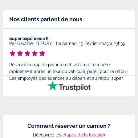
Nos clients parlent de nous
Super expérience !!!
Très
8
Par
Gauthier FLEURY
-
Le Samedi 15 Février 2025 à 23h39
Par
Réservation rapide par internet, véhicule récupérer
Très
rapidement après un tour du véhicule, pareil pour le retour.
à l'
Les employés des agences au départ et au retour super...
très
Comment réserver un camion ?
Découvrez les
étapes de la location