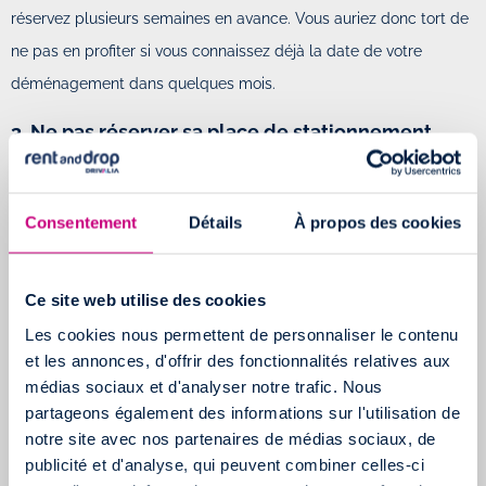
réservez plusieurs semaines en avance. Vous auriez donc tort de
ne pas en profiter si vous connaissez déjà la date de votre
déménagement dans quelques mois.
3. Ne pas réserver sa place de stationnement
Notre dernier
conseil si vous
Consentement
Détails
À propos des cookies
déménagez en
plein coeur
Ce site web utilise des cookies
d'une
Les cookies nous permettent de personnaliser le contenu
métropole
et les annonces, d'offrir des fonctionnalités relatives aux
comme Paris,
médias sociaux et d'analyser notre trafic. Nous
Lyon ou
partageons également des informations sur l'utilisation de
Bordeaux :
réservez une place de stationnement devant votre
notre site avec nos partenaires de médias sociaux, de
publicité et d'analyse, qui peuvent combiner celles-ci
nouveau logement
.