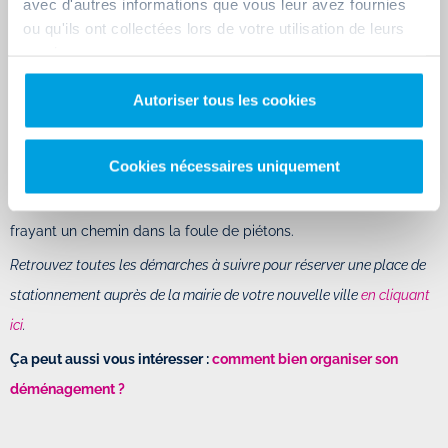
avec d'autres informations que vous leur avez fournies
Beaucoup n'y pensent pas et sont malheureusement obligés de
ou qu'ils ont collectées lors de votre utilisation de leurs
garer leur utilitaire à quelques rues de leur nouvel appartement,
services.
faute de places libres.
Autoriser tous les cookies
Croyez-nous, vous serez ravis d'avoir payé quelques euros (50 à
60€ en général; gratuit dans certaines villes) pour ne pas avoir à
Cookies nécessaires uniquement
porter votre lave-linge et votre canapé (ne parlons même pas
d'un piano) sur plusieurs centaines de mètres, le tout en vous
frayant un chemin dans la foule de piétons.
Retrouvez toutes les démarches à suivre pour réserver une place de
stationnement auprès de la mairie de votre nouvelle ville
en cliquant
ici
.
Ça peut aussi vous intéresser :
comment bien organiser son
déménagement ?