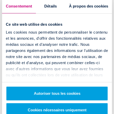
Comment accéder à l'agence de location
Consentement
Détails
À propos des cookies
utilitaire à Paris Est - Bondy ?
Située au bord de la nationale
N3
(Avenue Gallieni) et à
moins de
Ce site web utilise des cookies
10km de la Porte de Pantin
(19ème), notre agence
Rent and Drop de
Paris Est - Bondy
est très facile d'accès.
Les cookies nous permettent de personnaliser le contenu
et les annonces, d'offrir des fonctionnalités relatives aux
Elle se trouve près de l'autoroute
A3 (sortie 3)
et à proximité de deux
médias sociaux et d'analyser notre trafic. Nous
lignes de bus (346 et 303)
, au cas où vous souhaiteriez venir en
transports en commun.
partageons également des informations sur l'utilisation de
Sachez également que la
Gare de Bondy
(RER E et Tram T4)
se trouve
notre site avec nos partenaires de médias sociaux, de
à seulement 1,5 km de notre agence de location de camion.
publicité et d'analyse, qui peuvent combiner celles-ci
avec d'autres informations que vous leur avez fournies
Bon à savoir
: Rent and Drop dispose d'autres agences en région
ou qu'ils ont collectées lors de votre utilisation de leurs
parisienne :
Paris Antony
,
Paris Montgeron
,
Paris Trappes
et
Paris
Roissy
.
services.
ACCÈS ET HORAIRES
Autoriser tous les cookies
Cookies nécessaires uniquement