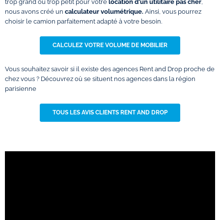
trop grand ou trop petit pour votre
location d'un utilitaire pas cher
,
nous avons créé un
calculateur volumétrique.
Ainsi, vous pourrez
choisir le camion parfaitement adapté à votre besoin.
CALCULEZ VOTRE VOLUME DE MOBILIER
Vous souhaitez savoir si il existe des agences Rent and Drop proche de
chez vous ? Découvrez où se situent nos agences dans la région
parisienne
TOUS LES AVIS CLIENTS RENT AND DROP