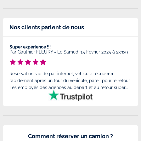
Nos clients parlent de nous
Super expérience !!!
Très
8
Par
Gauthier FLEURY
-
Le Samedi 15 Février 2025 à 23h39
Par
Réservation rapide par internet, véhicule récupérer
Très
rapidement après un tour du véhicule, pareil pour le retour.
à l'
Les employés des agences au départ et au retour super...
très
Comment réserver un camion ?