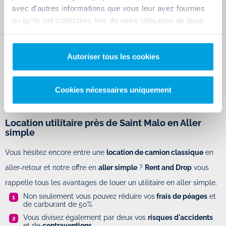
avec d'autres informations que vous leur avez fournies
ou qu'ils ont collectées lors de votre utilisation de leurs
Pour vous guider dans votre choix, nous vous invitons à examiner
services.
les
fiches détaillées
de chaque camion sur notre site web. Ces
dernières contiennent toutes les informations nécessaires pour
Autoriser tous les cookies
vous aider à choisir le véhicule qui correspond le mieux à vos
besoins.
Cookies nécessaires uniquement
Location utilitaire près de Saint Malo en Aller
simple
Vous hésitez encore entre une
location de camion classique
en
aller-retour et notre offre en
aller simple
?
Rent and Drop
vous
rappelle tous les avantages de louer un utilitaire en aller simple.
Non seulement vous pouvez réduire vos
frais de péages
et
de carburant de 50%
Vous divisez également par deux vos
risques d'accidents
et de
contraventions
.