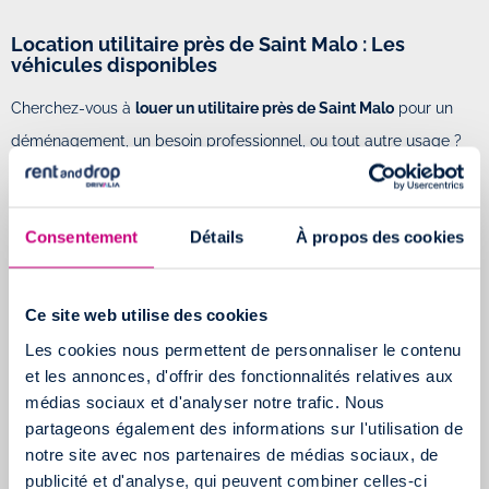
Location utilitaire près de Saint Malo : Les
véhicules disponibles
Cherchez-vous à
louer un utilitaire près de Saint Malo
pour un
déménagement, un besoin professionnel, ou tout autre usage ?
Rent and Drop
vous offre un large choix de camions, allant de
6m³ à 20m³ avec hayon
, tous récents (moins de trois ans).
Consentement
Détails
À propos des cookies
Chaque véhicule est équipé de climatisation, Bluetooth et
régulateur de vitesse, assurant ainsi votre confort et sécurité
pendant l'utilisation.
Ce site web utilise des cookies
Les cookies nous permettent de personnaliser le contenu
et les annonces, d'offrir des fonctionnalités relatives aux
médias sociaux et d'analyser notre trafic. Nous
partageons également des informations sur l'utilisation de
notre site avec nos partenaires de médias sociaux, de
publicité et d'analyse, qui peuvent combiner celles-ci