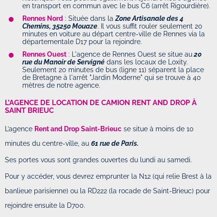
en transport en commun avec le bus C6 (arrêt Rigourdière).
Rennes Nord
: Située dans la
Zone Artisanale des 4
Chemins, 35250 Mouaze
. Il vous suffit rouler seulement 20
minutes en voiture au départ centre-ville de Rennes via la
départementale D17 pour la rejoindre.
Rennes Ouest
: L'agence de Rennes Ouest se situe au
20
rue du Manoir de Servigné
dans les locaux de Loxity.
Seulement 20 minutes de bus (ligne 11) séparent la place
de Bretagne à l'arrêt "Jardin Moderne" qui se trouve à 40
mètres de notre agence.
L’AGENCE DE LOCATION DE CAMION RENT AND DROP À
SAINT BRIEUC
L’agence
Rent and Drop Saint-Brieuc
se situe à moins de 10
minutes du centre-ville, au
61 rue de Paris.
Ses portes vous sont grandes ouvertes du lundi au samedi.
Pour y accéder, vous devrez emprunter la N12 (qui relie Brest à la
banlieue parisienne) ou la RD222 (la rocade de Saint-Brieuc) pour
rejoindre ensuite la D700.