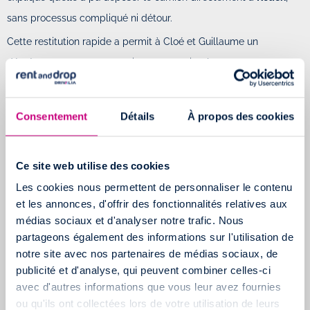
sans processus compliqué ni détour.
Cette restitution rapide a permit à Cloé et Guillaume un
déménagement “super pratique, super simple et super
économique” grâce à Rent and Drop.
Une fois le véhicule rendu, il ne leur restait plus qu’à déballer
Consentement
Détails
À propos des cookies
leurs cartons et commencer à profiter de leur nouvelle vie. Ce
ressenti rejoint de nombreux avis client Rent and Drop, qui
Ce site web utilise des cookies
mettent régulièrement en avant la simplicité du service,
Les cookies nous permettent de personnaliser le contenu
notamment lors d’un déménagement longue distance
et les annonces, d'offrir des fonctionnalités relatives aux
médias sociaux et d'analyser notre trafic. Nous
partageons également des informations sur l'utilisation de
notre site avec nos partenaires de médias sociaux, de
publicité et d'analyse, qui peuvent combiner celles-ci
avec d'autres informations que vous leur avez fournies
ou qu'ils ont collectées lors de votre utilisation de leurs