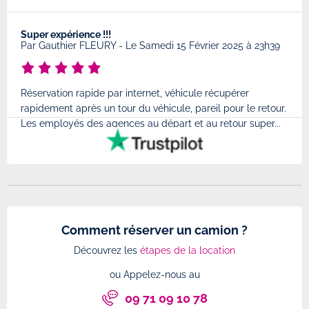
Super expérience !!!
Très
8
Par
Gauthier FLEURY
-
Le Samedi 15 Février 2025 à 23h39
Par
Réservation rapide par internet, véhicule récupérer
Très
rapidement après un tour du véhicule, pareil pour le retour.
à l'
Les employés des agences au départ et au retour super...
très
Comment réserver un camion ?
Découvrez les
étapes de la location
ou Appelez-nous au
09 71 09 10 78