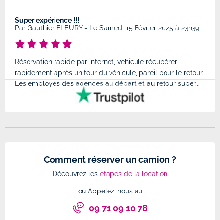
Super expérience !!!
Très
8
Par
Gauthier FLEURY
-
Le Samedi 15 Février 2025 à 23h39
Par
Réservation rapide par internet, véhicule récupérer
Très
rapidement après un tour du véhicule, pareil pour le retour.
à l'
Les employés des agences au départ et au retour super...
très
Comment réserver un camion ?
Découvrez les
étapes de la location
ou Appelez-nous au
09 71 09 10 78