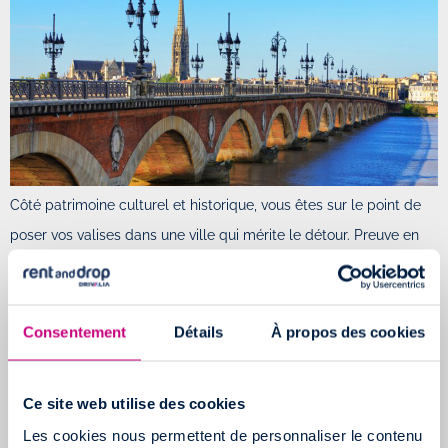
Côté patrimoine culturel et historique, vous êtes sur le point de
poser vos valises dans une ville qui mérite le détour. Preuve en
est, Bordeaux a été désignée "meilleure destination au monde"
2017 par le
Lonely Planet
grâce notamment cette liste de sites
culturels qui poussent, chaque année, des milliers de Français à
Consentement
Détails
À propos des cookies
se lancer dans un
déménagement à Bordeaux
:
La Tour Pey-Berland qui offre un panorama exceptionnel de
la ville
Ce site web utilise des cookies
La Porte Cailhau, magnifique vestige de l'époque
Les cookies nous permettent de personnaliser le contenu
médiévale