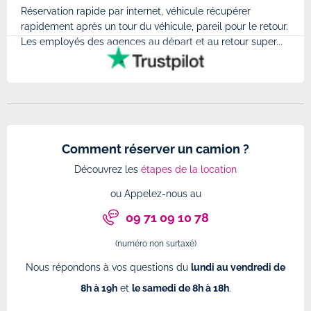
Réservation rapide par internet, véhicule récupérer
Très
rapidement après un tour du véhicule, pareil pour le retour.
à l'
Les employés des agences au départ et au retour super...
très
Comment réserver un camion ?
Découvrez les
étapes de la location
ou Appelez-nous au
09 71 09 10 78
(numéro non surtaxé)
Nous répondons à vos questions du
lundi au vendredi de
8h à 19h
et
le samedi de 8h à 18h
.