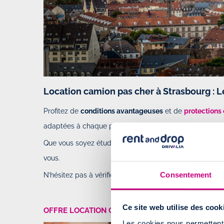
Location camion pas cher à Strasbourg : L
Profitez de
conditions avantageuses
et de
protections
adaptées à chaque personne et chaque étape de votre 
Que vous soyez étudiant, jeune parent, professionnel o
vous.
Consentement
N’hésitez pas à vérifier nos
conditions de location
avant
Ce site web utilise des cook
OFFRE LOCATION CAMION PAS CHER POUR LES É
Les cookies nous permettent d