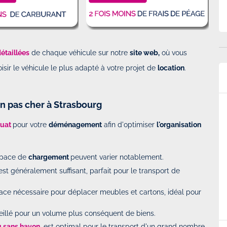
étaillées
de chaque véhicule sur notre
site web,
où vous
isir le véhicule le plus adapté à votre projet de
location
.
n pas cher à Strasbourg
p.
Super service et véhicule conforme au…
rier 2025 à
Par
Martinussen
-
Le Dimanche 09 Février 2025 à
quat
pour votre
déménagement
afin d'optimiser
l'organisation
17h28
espace de
chargement
peuvent varier notablement.
. Facile et
Super service et véhicule conforme au attente, et
st généralement suffisant, parfait pour le transport de
ration du véhicule
la location en aller simple super pratique.
es véhicules est
space nécessaire pour déplacer meubles et cartons, idéal pour
eillé pour un volume plus conséquent de biens.
u sans hayon
, est optimal pour le transport d'un grand nombre