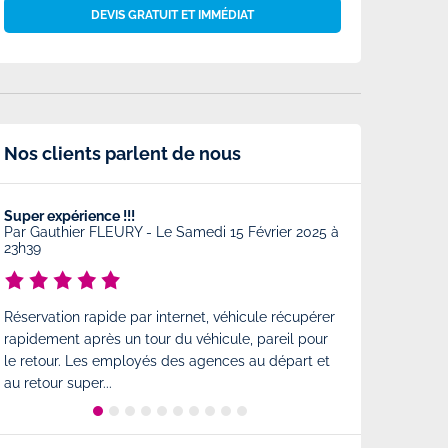
DEVIS GRATUIT ET IMMÉDIAT
Nos clients parlent de nous
Super expérience !!!
Très bonne prest
Par
Gauthier FLEURY
-
Le Samedi 15 Février 2025 à
Par
Charlotte
-
23h39
Très bonne prest
Réservation rapide par internet, véhicule récupérer
comme à l'arrivé
rapidement après un tour du véhicule, pareil pour
est également tr
le retour. Les employés des agences au départ et
état...
au retour super...