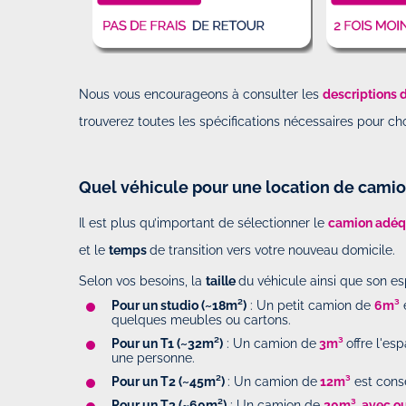
Nous vous encourageons à consulter les
descriptions d
trouverez toutes les spécifications nécessaires pour cho
Quel véhicule pour une location de camio
Top expérience avec rent and dro
Par
Raphael
-
Le Dimanche 09 Fév
Il est plus qu’important de sélectionner le
camion adé
23h48
et le
temps
de transition vers votre nouveau domicile.
Selon vos besoins, la
taille
du véhicule ainsi que son 
Top expérience avec rent and drop
Pour un studio (~18m²)
: Un petit camion de
6m³
e
efficace. Un peu galère la récupé
quelques meubles ou cartons.
chez le partenaire mais le suivi d
Pour un T1 (~32m²)
: Un camion de
3m³
offre l'e
bien géré photos...
une personne.
Pour un T2 (~45m²)
: Un camion de
12m³
est cons
Pour un T3 (~60m²)
: Un camion de
20m³, avec o