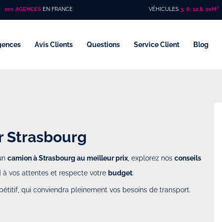
100 AGENCES
EN FRANCE
VÉHICULES
3, 6, 12 & 20M³
gences
Avis Clients
Questions
Service Client
Blog
r Strasbourg
 un
camion à Strasbourg au meilleur prix
, explorez nos
conseils
 à vos attentes et respecte votre
budget
.
pétitif, qui conviendra pleinement vos besoins de transport.