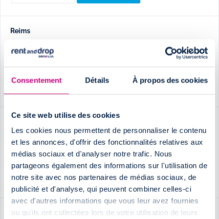
Reims
NORD EST SERVICES
51370 Saint Brice Courcelles
0971091078
(numéro non surtaxé)
Consentement
Détails
À propos des cookies
HORAIRES & INFOS
RÉSERVEZ ICI
Ce site web utilise des cookies
Saint Avold Faulquemont
Les cookies nous permettent de personnaliser le contenu
GARAGE MICHEL
et les annonces, d'offrir des fonctionnalités relatives aux
57380 Faulquemont
médias sociaux et d'analyser notre trafic. Nous
09 71 09 10 78
appel non surtaxé
partageons également des informations sur l'utilisation de
notre site avec nos partenaires de médias sociaux, de
HORAIRES & INFOS
RÉSERVEZ ICI
publicité et d'analyse, qui peuvent combiner celles-ci
avec d'autres informations que vous leur avez fournies
ou qu'ils ont collectées lors de votre utilisation de leurs
Saint-Dizier