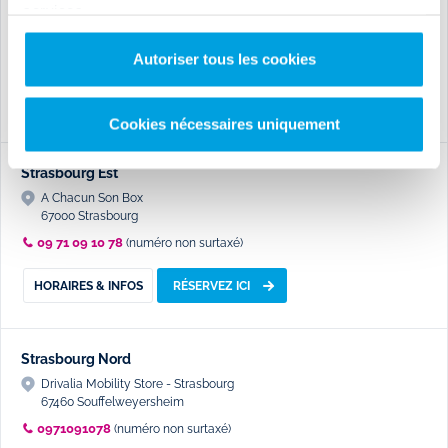
services.
A CHACUN SON BOX
52100 BETTANCOURT LA FERREE
09 71 09 10 78
appel non surtaxé
Autoriser tous les cookies
HORAIRES & INFOS
RÉSERVEZ ICI
Cookies nécessaires uniquement
Strasbourg Est
A Chacun Son Box
67000 Strasbourg
09 71 09 10 78
(numéro non surtaxé)
HORAIRES & INFOS
RÉSERVEZ ICI
Strasbourg Nord
Drivalia Mobility Store - Strasbourg
67460 Souffelweyersheim
0971091078
(numéro non surtaxé)