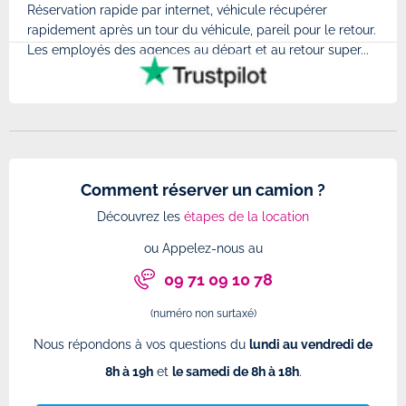
Réservation rapide par internet, véhicule récupérer
Très
rapidement après un tour du véhicule, pareil pour le retour.
à l'
Les employés des agences au départ et au retour super...
très
Comment réserver un camion ?
Découvrez les
étapes de la location
ou Appelez-nous au
09 71 09 10 78
(numéro non surtaxé)
Nous répondons à vos questions du
lundi au vendredi de
8h à 19h
et
le samedi de 8h à 18h
.