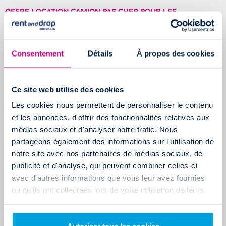
OFFRE LOCATION CAMION PAS CHER POUR LES
PROFESSIONNELS
Depuis plusieurs années,
Rent and Drop
propose des tarifs
Consentement
Détails
À propos des cookies
préférentiels aux
professionnels
pour des locations de courte,
moyenne ou longue durée.
Bénéficiez d'une
réduction immédiate de 20%
en louant un
Ce site web utilise des cookies
camion du lundi au jeudi grâce au
code promo dédié
.
Les cookies nous permettent de personnaliser le contenu
et les annonces, d'offrir des fonctionnalités relatives aux
Cela vous permet de maîtriser vos dépenses tout en profitant de
médias sociaux et d'analyser notre trafic. Nous
services et de véhicules parfaitement adaptés à vos
besoins
partageons également des informations sur l'utilisation de
professionnels.
notre site avec nos partenaires de médias sociaux, de
publicité et d'analyse, qui peuvent combiner celles-ci
avec d'autres informations que vous leur avez fournies
OFFRE LOCATION CAMION PAS CHER – GAGNEZ LE
ou qu'ils ont collectées lors de votre utilisation de leurs
REMBOURSEMENT DE VOTRE LOCATION
services.
Rent and Drop
encourage la créativité de ses clients avec un