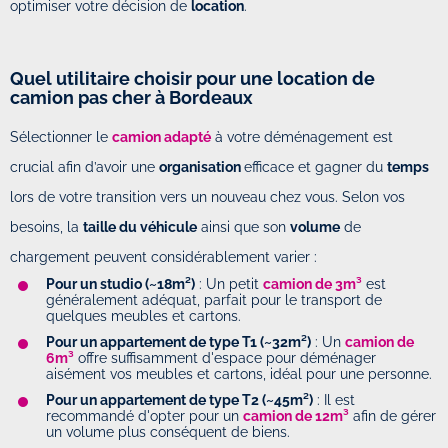
optimiser votre décision de
location
.
Quel utilitaire choisir pour une location de
camion pas cher à Bordeaux
Sélectionner le
camion adapté
à votre déménagement est
crucial afin d’avoir une
organisation
efficace et gagner du
temps
lors de votre transition vers un nouveau chez vous. Selon vos
besoins, la
taille du véhicule
ainsi que son
volume
de
chargement peuvent considérablement varier :
Pour un studio (~18m²)
: Un petit
camion de 3m³
est
généralement adéquat, parfait pour le transport de
quelques meubles et cartons.
Pour un appartement de type T1 (~32m²)
: Un
camion de
6m³
offre suffisamment d'espace pour déménager
aisément vos meubles et cartons, idéal pour une personne.
Pour un appartement de type T2 (~45m²)
: Il est
recommandé d'opter pour un
camion de 12m³
afin de gérer
un volume plus conséquent de biens.