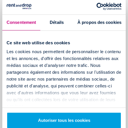
tout va.
N’oubliez pas le thermos de boissons chaudes pour redonner un
Consentement
Détails
À propos des cookies
coup de boost à vos équipes lors du chargement ou du
déchargement du camion.
Ce site web utilise des cookies
Astuce n°3 : Sécuriser la zone de déménagement
lorsque vous déménager en hiver
Les cookies nous permettent de personnaliser le contenu
et les annonces, d'offrir des fonctionnalités relatives aux
La dernière astuce de cet article et souvent la plus oubliée par
médias sociaux et d'analyser notre trafic. Nous
les déménageurs est la sécurisation des lieux de
partageons également des informations sur l'utilisation de
déménagement.
notre site avec nos partenaires de médias sociaux, de
publicité et d'analyse, qui peuvent combiner celles-ci
SALER OU SABLER LA ZONE DE DÉMÉNAGEMENT
avec d'autres informations que vous leur avez fournies
ou qu'ils ont collectées lors de votre utilisation de leurs
Le givre et même la neige s’invitent très souvent lors de vos
services.
journées de déménagement en hiver. Pour gagner du temps et
surtout éviter des chutes inutiles, il est important de saler ou de
Autoriser tous les cookies
sabler la zone extérieure que vous parcourrez entre le camion et