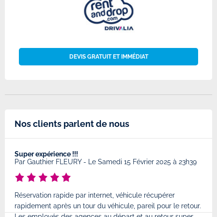
DEVIS GRATUIT ET IMMÉDIAT
Nos clients parlent de nous
Super expérience !!!
Très
8
Par
Gauthier FLEURY
-
Le Samedi 15 Février 2025 à 23h39
Par
Réservation rapide par internet, véhicule récupérer
Très
rapidement après un tour du véhicule, pareil pour le retour.
à l'
Les employés des agences au départ et au retour super...
très