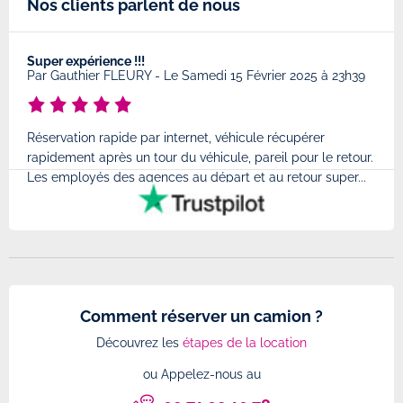
Nos clients parlent de nous
Super expérience !!!
Très
8
Par
Gauthier FLEURY
-
Le Samedi 15 Février 2025 à 23h39
Par
Réservation rapide par internet, véhicule récupérer
Très
rapidement après un tour du véhicule, pareil pour le retour.
à l'
Les employés des agences au départ et au retour super...
très
Comment réserver un camion ?
Découvrez les
étapes de la location
ou Appelez-nous au