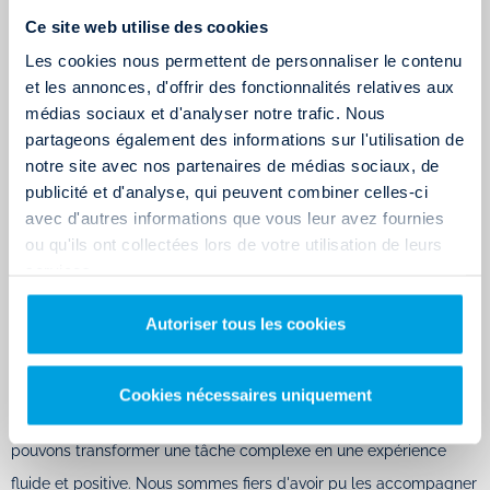
chargement et un déchargement aisés.
Ce site web utilise des cookies
AVANTAGES DE LA LOCATION DE CAMION EN ALLER
Les cookies nous permettent de personnaliser le contenu
SIMPLE RENT AND DROP
et les annonces, d'offrir des fonctionnalités relatives aux
50% d'économies
: Les frais de carburant et péages sont
médias sociaux et d'analyser notre trafic. Nous
divisés par deux sans trajet retour.
partageons également des informations sur l'utilisation de
Kilométrage illimité
: Pas de mauvaise surprise à l'arrivée.
notre site avec nos partenaires de médias sociaux, de
Gain de temps
: Sans trajet retour, vous réduisez votre
temps de parcours.
publicité et d'analyse, qui peuvent combiner celles-ci
avec d'autres informations que vous leur avez fournies
Plus sûr
: Diminution des risques d'accidents et de
contraventions.
ou qu'ils ont collectées lors de votre utilisation de leurs
Plus écologique
: 50% d'émission de CO2 en moins.
services.
Autoriser tous les cookies
Avis client Rent and Drop – Jeu concours
Le déménagement de Zoé de
Lille à Rennes
avec une l
ocation
Cookies nécessaires uniquement
de camion Rent and Drop
illustre parfaitement comment nous
pouvons transformer une tâche complexe en une expérience
fluide et positive. Nous sommes fiers d'avoir pu les accompagner