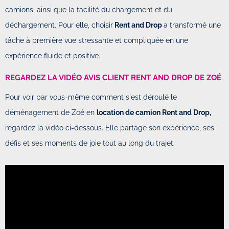
camions, ainsi que la facilité du chargement et du
déchargement. Pour elle, choisir
Rent and Drop
a transformé une
tâche à première vue stressante et compliquée en une
expérience fluide et positive.
REGARDEZ LA VIDÉO AVIS CLIENT RENT AND DROP DE ZOÉ
Pour voir par vous-même comment s'est déroulé le
déménagement de Zoé en
location de camion Rent and Drop,
regardez la vidéo ci-dessous. Elle partage son expérience, ses
défis et ses moments de joie tout au long du trajet.