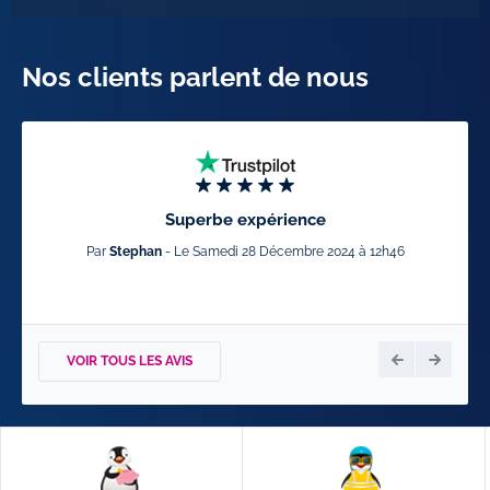
Nos clients parlent de nous
Superbe expérience
Par
Stephan
- Le Samedi 28 Décembre 2024 à 12h46
Par
P
VOIR TOUS LES AVIS