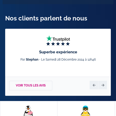
Nos clients parlent de nous
Superbe expérience
Par
Stephan
- Le Samedi 28 Décembre 2024 à 12h46
Par
P
VOIR TOUS LES AVIS